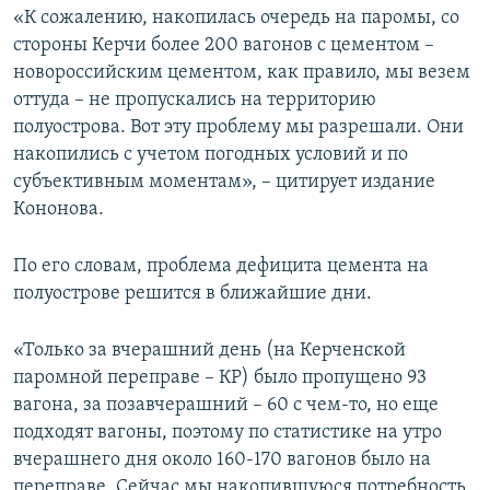
«К сожалению, накопилась очередь на паромы, со
ПРИСОЕДИНЯЙТЕСЬ!
ПОБЕДИТЕЛЕЙ НЕ СУДЯТ?
стороны Керчи более 200 вагонов с цементом –
КРЫМ.НЕПОКОРЕННЫЙ
новороссийским цементом, как правило, мы везем
оттуда – не пропускались на территорию
ELIFBE
полуострова. Вот эту проблему мы разрешали. Они
УКРАИНСКАЯ ПРОБЛЕМА КРЫМА
накопились с учетом погодных условий и по
Все сайты RFE/RL
субъективным моментам», – цитирует издание
Кононова.
По его словам, проблема дефицита цемента на
полуострове решится в ближайшие дни.
«Только за вчерашний день (на Керченской
паромной переправе – КР) было пропущено 93
вагона, за позавчерашний – 60 с чем-то, но еще
подходят вагоны, поэтому по статистике на утро
вчерашнего дня около 160-170 вагонов было на
переправе. Сейчас мы накопившуюся потребность