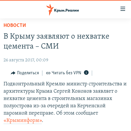
Доступность
ссылки
Вернуться
НОВОСТИ
к
НОВОСТИ
В Крыму заявляют о нехватке
основному
СПЕЦПРОЕКТЫ
содержанию
цемента – СМИ
ВОДА
Вернутся
ГРУЗ 200
к
26 августа 2017, 00:09
ИСТОРИЯ
КАРТА ВОЕННЫХ ОБЪЕКТОВ КРЫМА
главной
ЕЩЕ
Поделиться
Читать без VPN
11 ЛЕТ ОККУПАЦИИ КРЫМА. 11 ИСТОРИЙ СОПРОТИВЛЕНИЯ
навигации
Вернутся
РАДІО СВОБОДА
Подконтрольный Кремлю министр строительства и
ИНТЕРАКТИВ
к
архитектуры Крыма Сергей Кононов заявляет о
КАК ОБОЙТИ БЛОКИРОВКУ
ИНФОГРАФИКА
поиску
нехватке цемента в строительных магазинах
ТЕЛЕПРОЕКТ КРЫМ.РЕАЛИИ
полуострова из-за очередей на Керченской
Українською
паромной переправе. Об этом сообщает
СОВЕТЫ ПРАВОЗАЩИТНИКОВ
Qırımtatar
«Крыминформ»
.
ПРОПАВШИЕ БЕЗ ВЕСТИ