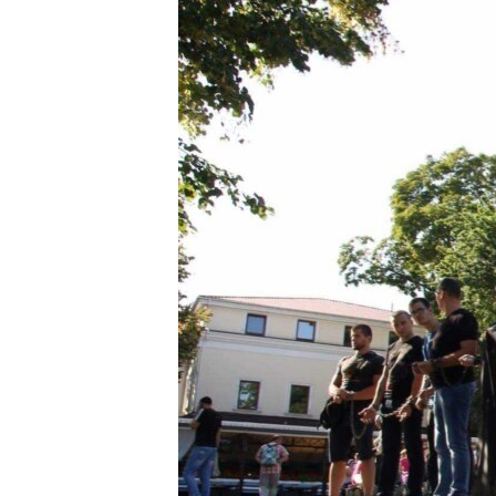
ПОБЕДИТЕЛЕЙ НЕ СУДЯТ?
КРЫМ.НЕПОКОРЕННЫЙ
ELIFBE
УКРАИНСКАЯ ПРОБЛЕМА КРЫМА