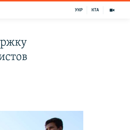
УКР
КТА
ержку
истов