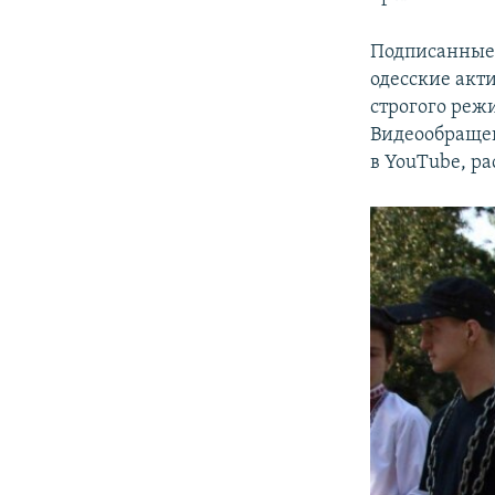
Подписанные
одесские акт
строгого режи
Видеообращен
в YouTube, р