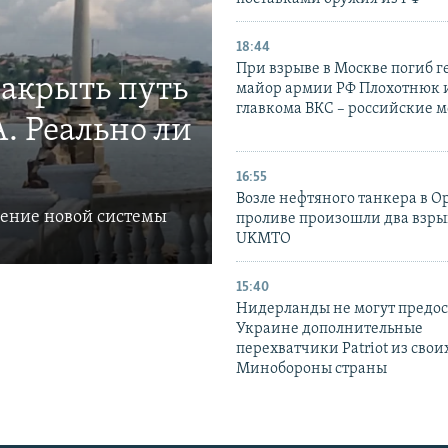
18:44
При взрыве в Москве погиб г
закрыть путь
майор армии РФ Плохотнюк и
главкома ВКС – российские 
. Реально ли
16:55
Возле нефтяного танкера в 
ление новой системы
проливе произошли два взры
UKMTO
15:40
Нидерланды не могут предос
Украине дополнительные
перехватчики Patriot из своих
Минобороны страны