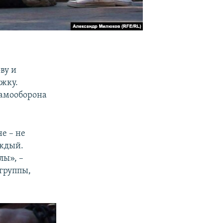
ву и
ржку.
Самооборона
е – не
аждый.
лы», –
группы,