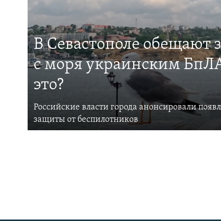
В Севастополе обещают 
с моря украинским БпЛА
это?
Российские власти города анонсировали появ
защиты от беспилотников