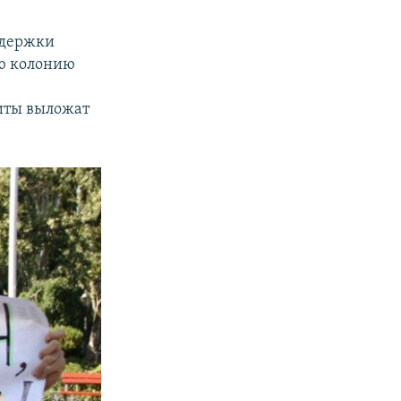
ддержки
ую колонию
ситы выложат