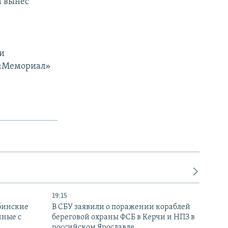
а вынес
и
 «Мемориал»
19:15
бинские
В СБУ заявили о поражении кораблей
нные с
береговой охраны ФСБ в Керчи и НПЗ в
российском Ярославле