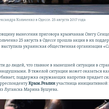
сандра Кольченко в Одессе. 25 августа 2017 года
довщину вынесения приговора крымчанам Олегу Сенцо
льченко 25 августа в Одессе прошла акция в их подде
выступила украинская общественная организация «
ти до людей, что главное в нынешней ситуации в стран
авнодушными. В тяжелой ситуации может оказаться к
убивает, поддержка окружающих напротив придает си
орреспонденту
Крым.Реалии
участница инициативной 
из Луганска Марина Бушуева.