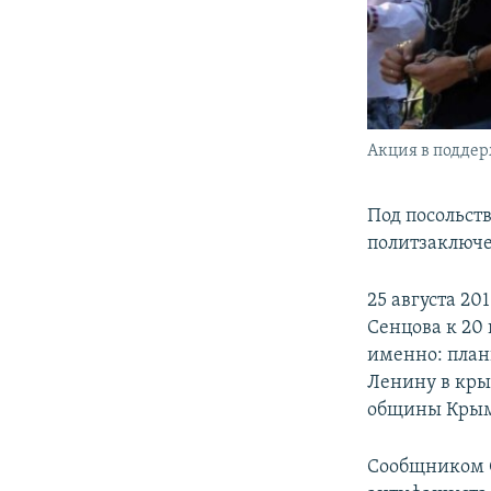
Акция в поддерж
Под посольств
политзаключе
25 августа 2
Сенцова к 20 
именно: план
Ленину в кры
общины Крыма
Сообщником С