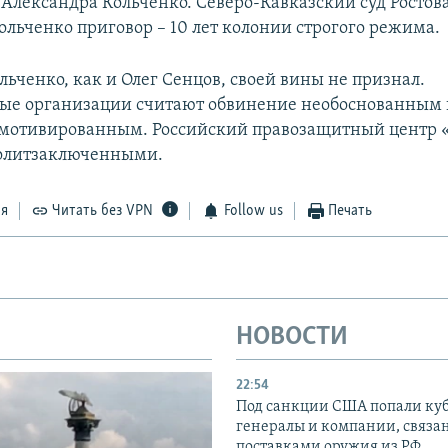
Александра Кольченко. Северо-Кавказский суд Ростов
ольченко приговор – 10 лет колонии строгого режима.
ьченко, как и Олег Сенцов, своей вины не признал.
ые организации считают обвинение необоснованным 
 мотивированным. Российский правозащитный центр
политзаключенными.
ся
Читать без VPN
Follow us
Печать
НОВОСТИ
22:54
Под санкции США попали ку
генералы и компании, связа
поставками оружия из РФ