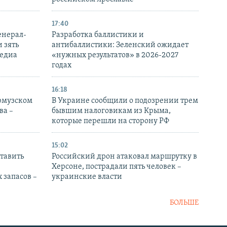
17:40
енерал-
Разработка баллистики и
 зять
антибаллистики: Зеленский ожидает
медиа
«нужных результатов» в 2026-2027
годах
16:18
Ормузском
В Украине сообщили о подозрении трем
ва –
бывшим налоговикам из Крыма,
которые перешли на сторону РФ
15:02
тавить
Российский дрон атаковал маршрутку в
Херсоне, пострадали пять человек –
 запасов –
украинские власти
БОЛЬШЕ