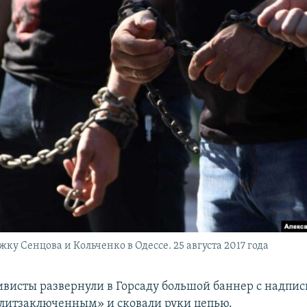
ку Сенцова и Кольченко в Одессе. 25 августа 2017 года
тивисты развернули в Горсаду большой баннер с надпи
литзаключенным» и сковали руки цепью.