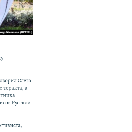
ку
говорил Олега
 теракта, а
ятника
исов Русской
ктивиста,