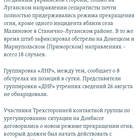
По данным украинской стороны, только на
ПРИСОЕДИНЯЙТЕСЬ!
ПОБЕДИТЕЛЕЙ НЕ СУДЯТ?
Луганском направлении сепаратисты почти
полностью придерживались режима прекращения
КРЫМ.НЕПОКОРЕННЫЙ
огня, кроме одного инцидента вблизи села
ELIFBE
Малиновое в Станично-Луганском районе. В то же
время штаб зафиксировал обстрелы на Донецком и
УКРАИНСКАЯ ПРОБЛЕМА КРЫМА
Мариупольском (Приморском) направлениях –
Все сайты RFE/RL
всего 18 случаев.
Группировка «ЛНР», между тем, сообщает о 8
обстрелах их позиций в сутки. Представители
группировки «ДНР» утренних сведений 26 августа
не обнародовали.
Участники Трехсторонней контактной группы по
урегулированию ситуации на Донбассе
договорились о новом режиме прекращении огня,
который должен был начать действовать с