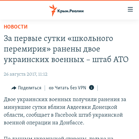
Доступность
ссылки
Вернуться
НОВОСТИ
к
НОВОСТИ
За первые сутки «школьного
основному
СПЕЦПРОЕКТЫ
содержанию
перемирия» ранены двое
ВОДА
Вернутся
ГРУЗ 200
украинских военных – штаб АТО
к
ИСТОРИЯ
КАРТА ВОЕННЫХ ОБЪЕКТОВ КРЫМА
главной
26 августа 2017, 11:12
ЕЩЕ
11 ЛЕТ ОККУПАЦИИ КРЫМА. 11 ИСТОРИЙ СОПРОТИВЛЕНИЯ
навигации
Вернутся
Поделиться
Читать без VPN
РАДІО СВОБОДА
ИНТЕРАКТИВ
к
Двое украинских военных получили ранения за
КАК ОБОЙТИ БЛОКИРОВКУ
ИНФОГРАФИКА
поиску
минувшие сутки вблизи Авдеевки Донецкой
ТЕЛЕПРОЕКТ КРЫМ.РЕАЛИИ
области, сообщает в Facebook штаб украинской
Українською
военной операции на Донбассе.
СОВЕТЫ ПРАВОЗАЩИТНИКОВ
Qırımtatar
ПРОПАВШИЕ БЕЗ ВЕСТИ