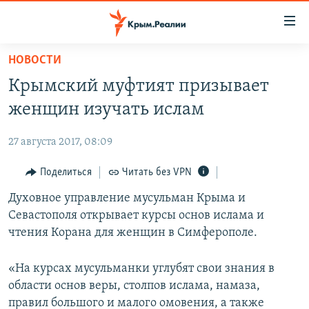
Доступность
ссылки
Вернуться
НОВОСТИ
к
НОВОСТИ
Крымский муфтият призывает
основному
СПЕЦПРОЕКТЫ
содержанию
женщин изучать ислам
ВОДА
Вернутся
ГРУЗ 200
к
27 августа 2017, 08:09
ИСТОРИЯ
КАРТА ВОЕННЫХ ОБЪЕКТОВ КРЫМА
главной
ЕЩЕ
Поделиться
Читать без VPN
11 ЛЕТ ОККУПАЦИИ КРЫМА. 11 ИСТОРИЙ СОПРОТИВЛЕНИЯ
навигации
Вернутся
РАДІО СВОБОДА
Духовное управление мусульман Крыма и
ИНТЕРАКТИВ
к
Севастополя открывает курсы основ ислама и
КАК ОБОЙТИ БЛОКИРОВКУ
ИНФОГРАФИКА
поиску
чтения Корана для женщин в Симферополе.
ТЕЛЕПРОЕКТ КРЫМ.РЕАЛИИ
Українською
«На курсах мусульманки углубят свои знания в
СОВЕТЫ ПРАВОЗАЩИТНИКОВ
Qırımtatar
области основ веры, столпов ислама, намаза,
ПРОПАВШИЕ БЕЗ ВЕСТИ
правил большого и малого омовения, а также