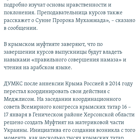
подробно изучат основы нравственности и
ПРИСОЕДИНЯЙТЕСЬ!
ПОБЕДИТЕЛЕЙ НЕ СУДЯТ?
поклонения. Преподавательница курсов также
КРЫМ.НЕПОКОРЕННЫЙ
расскажет о Сунне Пророка Мухаммада», – сказано
в сообщении.
ELIFBE
УКРАИНСКАЯ ПРОБЛЕМА КРЫМА
В крымском муфтияте заверяют, что по
Все сайты RFE/RL
завершении курсов выпускницы будут владеть
навыками «правильного совершения намаза» и
чтения на арабском языке.
ДУМКС после аннексии Крыма Россией в 2014 году
перестал координировать свои действия с
Меджлисом. На заседании координационного
совета Всемирного конгресса крымских татар 16 –
17 января в Геническом районе Херсонской области
решено создать Муфтият на материковой части
Украины. Инициатива его создания возникла с того
момента, как несколько тысяч крымских татар