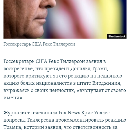
ПРИСОЕДИНЯЙТЕСЬ!
ПОБЕДИТЕЛЕЙ НЕ СУДЯТ?
КРЫМ.НЕПОКОРЕННЫЙ
ELIFBE
УКРАИНСКАЯ ПРОБЛЕМА КРЫМА
Все сайты RFE/RL
Госсекретарь США Рекс Тиллерсон
Госсекретарь США Рекс Тиллерсон заявил в
воскресенье, что президент Дональд Трамп,
которого критикуют за его реакцию на недавнюю
акцию белых националистов в штате Вирджиния,
выражаясь о своих ценностях, «выступает от своего
имени».
Журналист телеканала Fox News Крис Уоллес
попросил Тиллерсона прокомментировать реакцию
Трампа, который заявил, что ответственность за