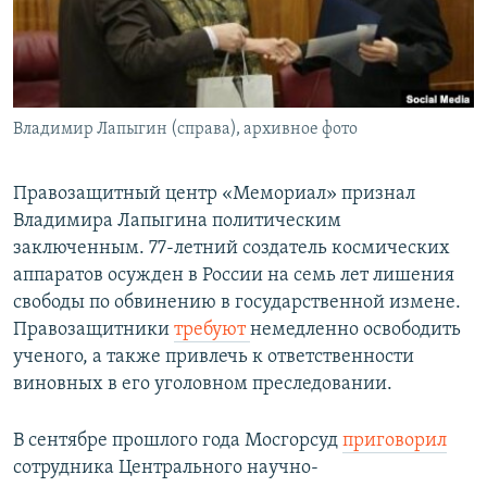
ПРИСОЕДИНЯЙТЕСЬ!
ПОБЕДИТЕЛЕЙ НЕ СУДЯТ?
КРЫМ.НЕПОКОРЕННЫЙ
ELIFBE
Владимир Лапыгин (справа), архивное фото
УКРАИНСКАЯ ПРОБЛЕМА КРЫМА
Все сайты RFE/RL
Правозащитный центр «Мемориал» признал
Владимира Лапыгина политическим
заключенным. 77-летний создатель космических
аппаратов осужден в России на семь лет лишения
свободы по обвинению в государственной измене.
Правозащитники
требуют
немедленно освободить
ученого, а также привлечь к ответственности
виновных в его уголовном преследовании.
В сентябре прошлого года Мосгорсуд
приговорил
сотрудника Центрального научно-