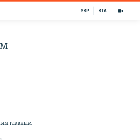
УКР
КТА
ом
овым главным
».