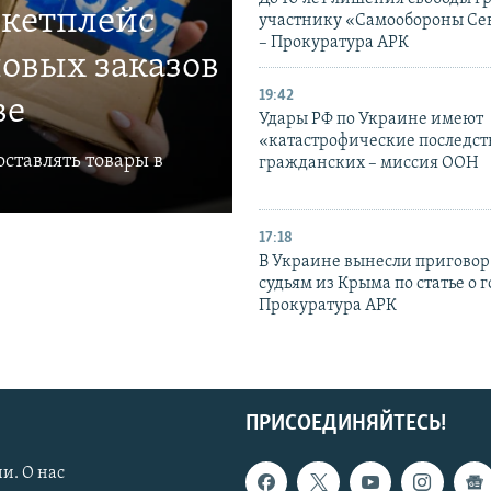
ркетплейс
участнику «Самообороны Се
– Прокуратура АРК
овых заказов
19:42
ве
Удары РФ по Украине имеют
«катастрофические последст
ставлять товары в
гражданских – миссия ООН
17:18
В Украине вынесли приговор
судьям из Крыма по статье о 
Прокуратура АРК
ПРИСОЕДИНЯЙТЕСЬ!
и. О нас