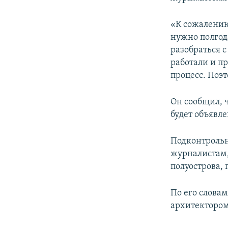
ПОБЕДИТЕЛЕЙ НЕ СУДЯТ?
КРЫМ.НЕПОКОРЕННЫЙ
«К сожалени
нужно полгод
ELIFBE
разобраться с
УКРАИНСКАЯ ПРОБЛЕМА КРЫМА
работали и п
процесс. Поэ
Он сообщил, 
будет объявлен
Подконтрольн
журналистам,
полуострова, 
По его слова
архитектором