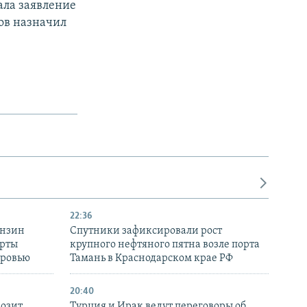
ала заявление
ов назначил
22:36
ензин
Спутники зафиксировали рост
ерты
крупного нефтяного пятна возле порта
оровью
Тамань в Краснодарском крае РФ
20:40
розит
Турция и Ирак ведут переговоры об