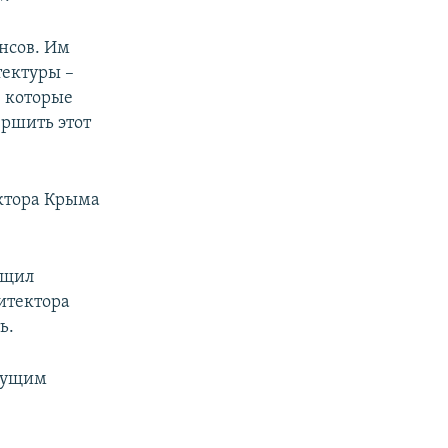
нсов. Им
тектуры –
, которые
ершить этот
ектора Крыма
бщил
итектора
ь.
ыдущим