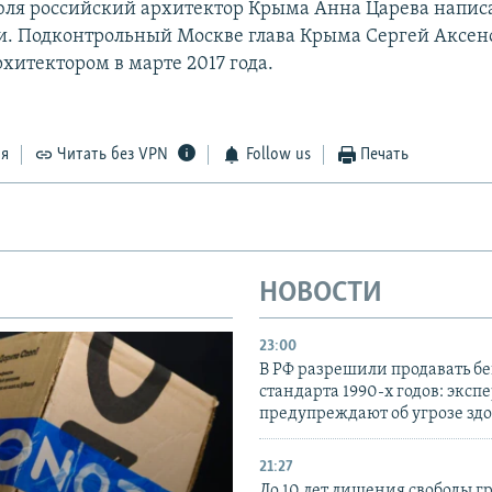
июля российский архитектор Крыма Анна Царева напис
и. Подконтрольный Москве глава Крыма Сергей Аксен
хитектором в марте 2017 года.
ся
Читать без VPN
Follow us
Печать
НОВОСТИ
23:00
В РФ разрешили продавать б
стандарта 1990-х годов: эксп
предупреждают об угрозе зд
21:27
До 10 лет лишения свободы г