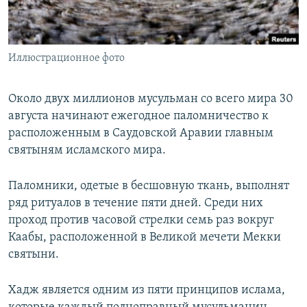
ПРИСОЕДИНЯЙТЕСЬ!
ПОБЕДИТЕЛЕЙ НЕ СУДЯТ?
КРЫМ.НЕПОКОРЕННЫЙ
Иллюстрационное фото
ELIFBE
УКРАИНСКАЯ ПРОБЛЕМА КРЫМА
Около двух миллионов мусульман со всего мира 30
Все сайты RFE/RL
августа начинают ежегодное паломничество к
расположенным в Саудовской Аравии главным
святыням исламского мира.
Паломники, одетые в бесшовную ткань, выполнят
ряд ритуалов в течение пяти дней. Среди них
проход против часовой стрелки семь раз вокруг
Каабы, расположенной в Великой мечети Мекки
святыни.
Хадж является одним из пяти принципов ислама,