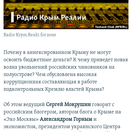
ПРИСОЕДИНЯЙТЕСЬ!
ПОБЕДИТЕЛЕЙ НЕ СУДЯТ?
КРЫМ.НЕПОКОРЕННЫЙ
ELIFBE
Radio Krym.Realii for zone
УКРАИНСКАЯ ПРОБЛЕМА КРЫМА
Все сайты RFE/RL
Почему в аннексированном Крыму не могут
освоить бюджетные деньги? К чему приведет новая
волна увольнений российских чиновников на
полуострове? Чем обусловлена высокая
коррупционная составляющая в работе
подконтрольных Кремлю властей Крыма?
Об этом ведущий
Сергей Мокрушин
говорит с
российским блогером, автором блога о Крыме на
«Эхо Москвы»
Александром Горным
и
экономистом, президентом украинского Центра