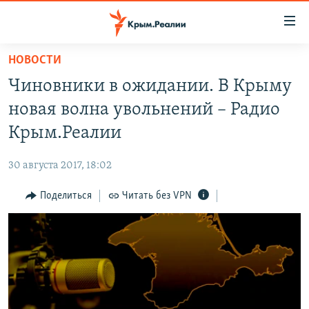
Доступность
ссылки
Вернуться
НОВОСТИ
к
НОВОСТИ
Чиновники в ожидании. В Крыму
основному
СПЕЦПРОЕКТЫ
содержанию
новая волна увольнений – Радио
ВОДА
Вернутся
ГРУЗ 200
Крым.Реалии
к
ИСТОРИЯ
КАРТА ВОЕННЫХ ОБЪЕКТОВ КРЫМА
главной
30 августа 2017, 18:02
ЕЩЕ
11 ЛЕТ ОККУПАЦИИ КРЫМА. 11 ИСТОРИЙ СОПРОТИВЛЕНИЯ
навигации
Вернутся
Поделиться
Читать без VPN
РАДІО СВОБОДА
ИНТЕРАКТИВ
к
КАК ОБОЙТИ БЛОКИРОВКУ
ИНФОГРАФИКА
поиску
ТЕЛЕПРОЕКТ КРЫМ.РЕАЛИИ
Українською
СОВЕТЫ ПРАВОЗАЩИТНИКОВ
Qırımtatar
ПРОПАВШИЕ БЕЗ ВЕСТИ