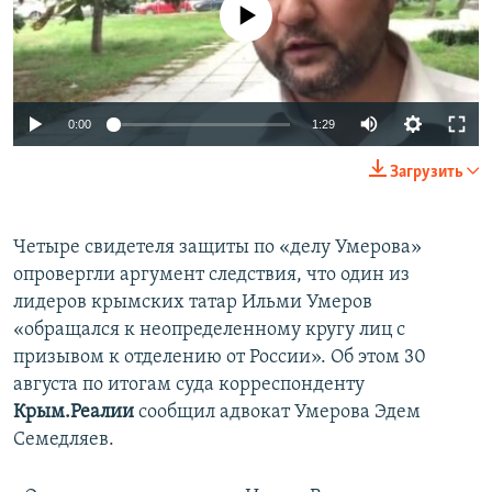
No media source currently available
ПРИСОЕДИНЯЙТЕСЬ!
ПОБЕДИТЕЛЕЙ НЕ СУДЯТ?
КРЫМ.НЕПОКОРЕННЫЙ
ELIFBE
0:00
1:29
УКРАИНСКАЯ ПРОБЛЕМА КРЫМА
Все сайты RFE/RL
Загрузить
Четыре свидетеля защиты по «делу Умерова»
опровергли аргумент следствия, что один из
лидеров крымских татар Ильми Умеров
«обращался к неопределенному кругу лиц с
призывом к отделению от России». Об этом 30
августа по итогам суда корреспонденту
Крым.Реалии
сообщил адвокат Умерова Эдем
Семедляев.