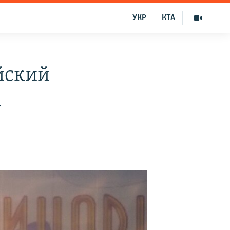
УКР
КТА
йский
а