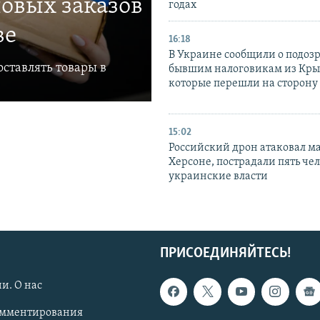
овых заказов
годах
ве
16:18
В Украине сообщили о подоз
ставлять товары в
бывшим налоговикам из Кры
которые перешли на сторону
15:02
Российский дрон атаковал м
Херсоне, пострадали пять чел
украинские власти
ПРИСОЕДИНЯЙТЕСЬ!
и. О нас
омментирования