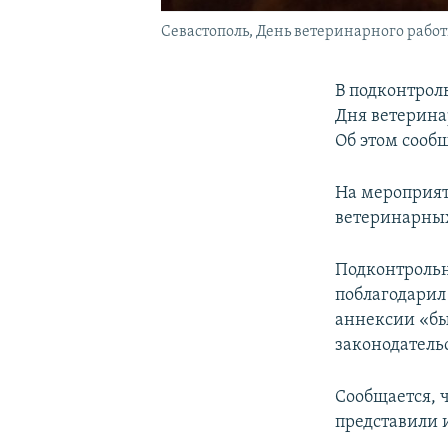
Севастополь, День ветеринарного работн
В подконтрол
Дня ветерина
Об этом сооб
На мероприят
ветеринарных
Подконтрольн
поблагодарил 
аннексии «бы
законодательс
Сообщается, 
представили 