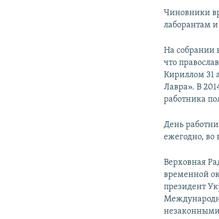
Чиновники вр
лаборантам и
На собрании 
что правосла
Кириллом 31 а
Лавра». В 20
работника по
День работни
ежегодно, во 
Верховная Ра
временной ок
президент Ук
Международн
незаконными 