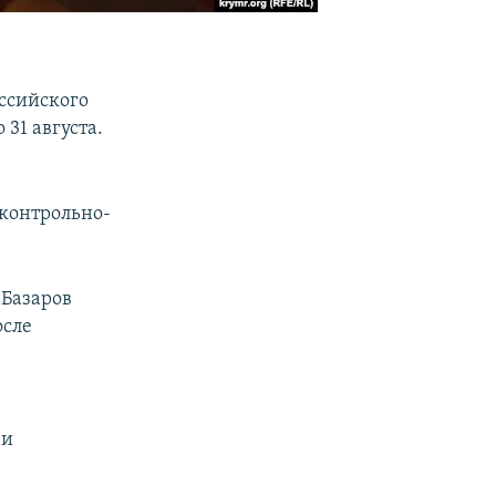
ссийского
31 августа.
 контрольно-
 Базаров
осле
 и