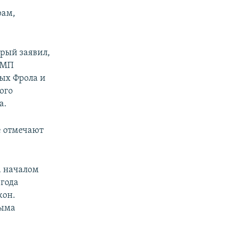
рам,
орый заявил,
 МП
тых Фрола и
ого
а.
е отмечают
а началом
 года
кон.
рыма