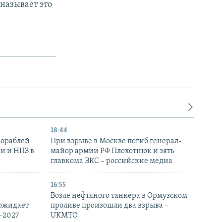
называет это
18:44
кораблей
При взрыве в Москве погиб генерал-
и и НПЗ в
майор армии РФ Плохотнюк и зять
главкома ВКС – российские медиа
16:55
Возле нефтяного танкера в Ормузском
 ожидает
проливе произошли два взрыва –
-2027
UKMTO