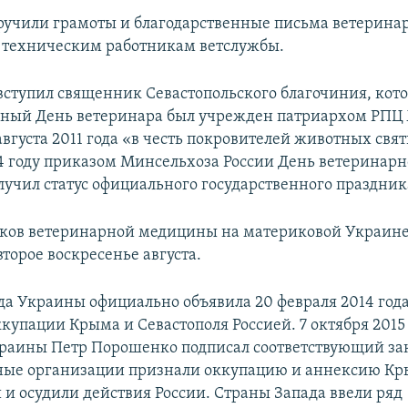
учили грамоты и благодарственные письма ветерина
 техническим работникам ветслужбы.
вступил священник Севастопольского благочиния, кот
вный День ветеринара был учрежден патриархом РПЦ
вгуста 2011 года «в честь покровителей животных свя
14 году приказом Минсельхоза России День ветеринарн
лучил статус официального государственного праздник
ков ветеринарной медицины на материковой Украин
второе воскресенье августа.
да Украины официально объявила 20 февраля 2014 год
купации Крыма и Севастополя Россией. 7 октября 2015
раины Петр Порошенко подписал соответствующий за
ые организации признали оккупацию и аннексию К
и осудили действия России. Страны Запада ввели ряд