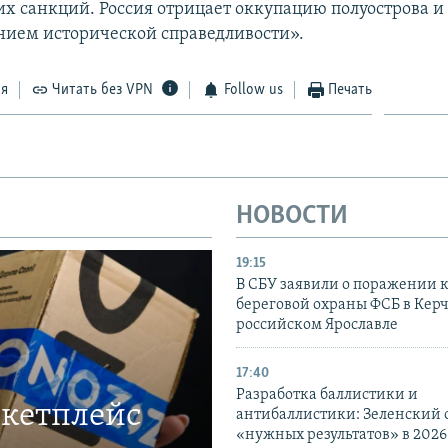
х санкций. Россия отрицает оккупацию полуострова и 
нием исторической справедливости».
ся
Читать без VPN
Follow us
Печать
НОВОСТИ
19:15
В СБУ заявили о поражении 
береговой охраны ФСБ в Керч
российском Ярославле
17:40
Разработка баллистики и
ркетплейс
антибаллистики: Зеленский
«нужных результатов» в 2026