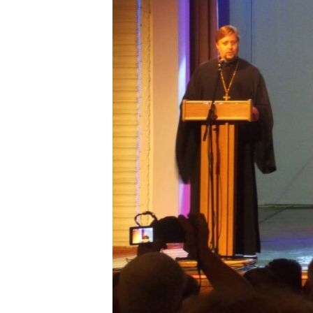
ПОБЕДИТЕЛЕЙ НЕ СУДЯТ?
КРЫМ.НЕПОКОРЕННЫЙ
ELIFBE
УКРАИНСКАЯ ПРОБЛЕМА КРЫМА