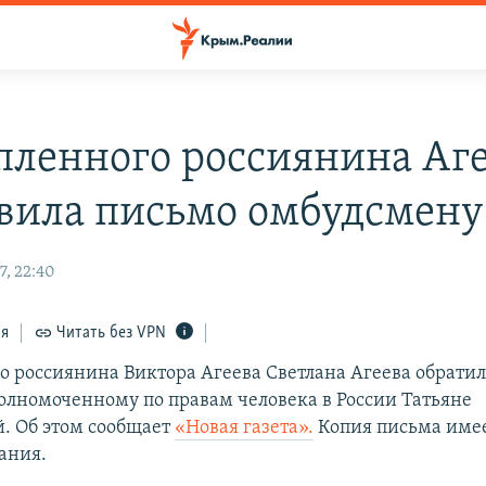
пленного россиянина Аг
вила письмо омбудсмену
7, 22:40
ся
Читать без VPN
о россиянина Виктора Агеева Светлана Агеева обратил
олномоченному по правам человека в России Татьяне
. Об этом сообщает
«Новая газета».
Копия письма имее
ания.