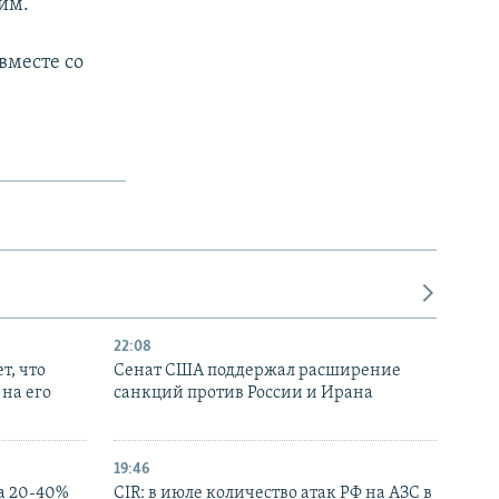
им.
вместе со
.
22:08
т, что
Сенат США поддержал расширение
на его
санкций против России и Ирана
19:46
а 20-40%
CIR: в июле количество атак РФ на АЗС в