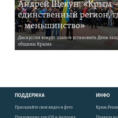
Андрей Щекун: «Крым –
единственный регион, 
– меньшинство»
Дискуссия вокруг планов установить День за
общины Крыма
ПОДДЕРЖКА
ИНФО
Українською
Присылайте свои видео и фото
Крым.Реали
Qırımtatar
Приложение для iOS и Андроид
Правила к