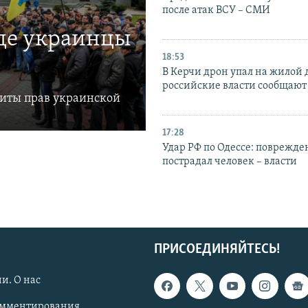
после атак ВСУ – СМИ
где украинцы
18:53
В Керчи дрон упал на жилой 
российские власти сообщают
щиты прав украинской
17:28
Удар РФ по Одессе: поврежде
пострадал человек – власти
ПРИСОЕДИНЯЙТЕСЬ!
и. О нас
омментирования