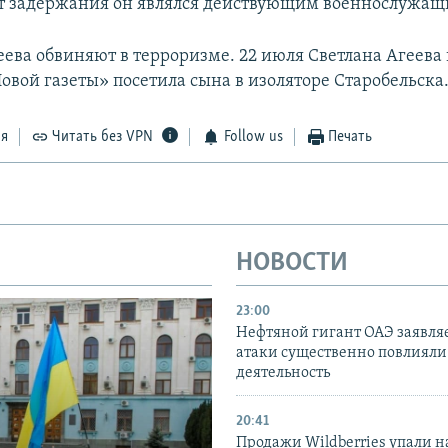
т задержания он являлся действующим военнослужащ
еева обвиняют в терроризме. 22 июля Светлана Агеева 
овой газеты» посетила сына в изоляторе Старобельска
ся
Читать без VPN
Follow us
Печать
НОВОСТИ
23:00
Нефтяной гигант ОАЭ заявляе
атаки существенно повлияли 
деятельность
20:41
Продажи Wildberries упали н