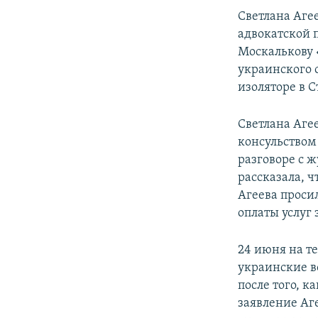
ПОБЕДИТЕЛЕЙ НЕ СУДЯТ?
Светлана Агее
КРЫМ.НЕПОКОРЕННЫЙ
адвокатской 
Москалькову 
ELIFBE
украинского 
УКРАИНСКАЯ ПРОБЛЕМА КРЫМА
изоляторе в С
Светлана Агее
консульством
разговоре с 
рассказала, ч
Агеева проси
оплаты услуг
24 июня на т
украинские в
после того, к
заявление Аг