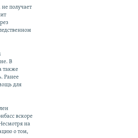
 не получает
сит
рез
следственном
м
не. В
а также
ь. Ранее
мощь для
плен
нбасс вскоре
 Несмотря на
ацию о том,