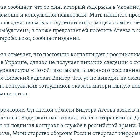
ва сообщает, что ее сын, который задержан в Украине,
помощи и консульской поддержки. Мать пленного про
«посодействовать в получении информации о сыне» че
омбудсмена, а также предлагает ей посетить Агеева в 
таробельске, сообщает издание.
ва отмечает, что постоянно контактирует с российски
 в Украине, однако не получает никаких сведений о сы
журналистом «Новой газеты» мать пленного россиянин
то киевский адвокат Виктор Чевгуз не выходит на связ
ла консульских сотрудников оказать материальную по
 защитника.
ерритории Луганской области Виктора Агеева взяли в 
оенные. Задержанный заявил, что его отправили на До
ак он подписал контракт о службе в российской армии.
еева, Министерство обороны России отвергает информ