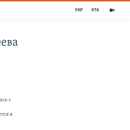
УКР
КТА
еева
ась с
тся в