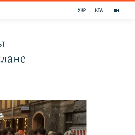
УКР
КТА
ы
слане