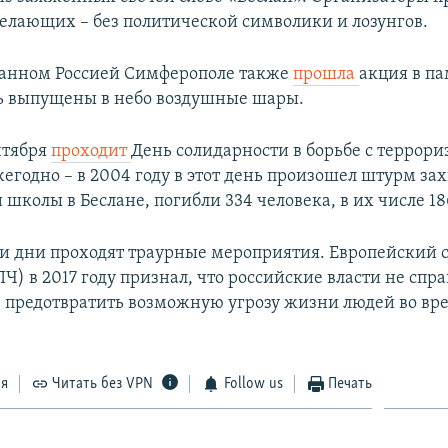
елающих – без политической символики и лозунгов.
ванном Россией Симферополе также
прошла
акция в п
сь выпущены в небо воздушные шары.
нтября
проходит
День солидарности в борьбе с террори
жегодно – в 2004 году в этот день произошел штурм за
школы в Беслане, погибли 334 человека, в их числе 18
эти дни проходят траурные мероприятия. Европейский 
Ч) в 2017 году признал, что российские власти не спра
 предотвратить возможную угрозу жизни людей во вр
ся
Читать без VPN
Follow us
Печать