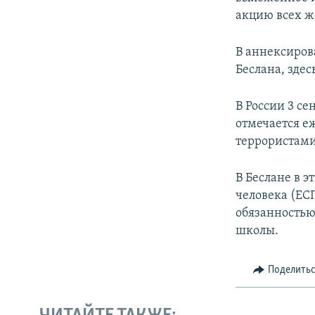
акцию всех ж
В аннексиро
Беслана, зде
В России 3 се
отмечается е
террористами 
В Беслане в 
человека (ЕСП
обязанностью
школы.
Поделить