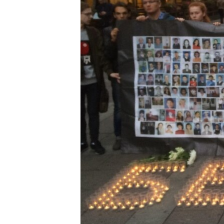
ПОБЕДИТЕЛЕЙ НЕ СУДЯТ?
КРЫМ.НЕПОКОРЕННЫЙ
ELIFBE
УКРАИНСКАЯ ПРОБЛЕМА КРЫМА