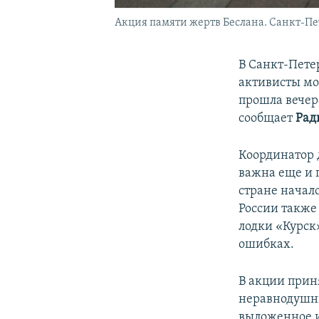
Акция памяти жертв Беслана. Санкт-Пете
В Санкт-Пете
активисты мо
прошла вечер
сообщает
Рад
Координатор 
важна еще и п
стране начал
России также
лодки «Курск
ошибках.
В акции прин
неравнодушны
выложенное и