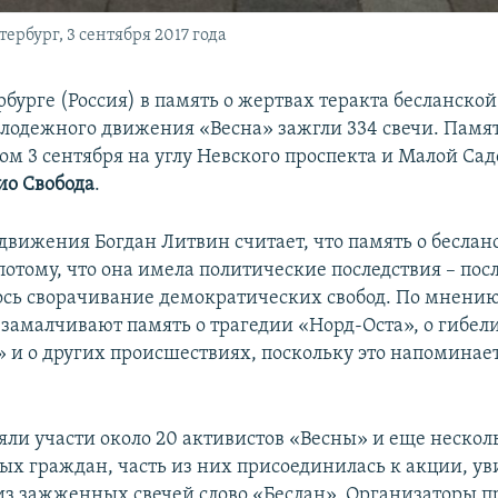
рбург, 3 сентября 2017 года
рбурге (Россия) в память о жертвах теракта бесланско
лодежного движения «Весна» зажгли 334 свечи. Памят
ом 3 сентября на углу Невского проспекта и Малой Сад
ио Свобода
.
движения Богдан Литвин считает, что память о беслан
отому, что она имела политические последствия – посл
ось сворачивание демократических свобод. По мнению
 замалчивают память о трагедии «Норд-Оста», о гибел
» и о других происшествиях, поскольку это напоминает
яли участи около 20 активистов «Весны» и еще нескол
х граждан, часть из них присоединилась к акции, ув
з зажженных свечей слово «Беслан». Организаторы п