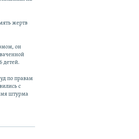
амять жертв
змом, он
хваченной
6 детей.
суд по правам
вились с
емя штурма