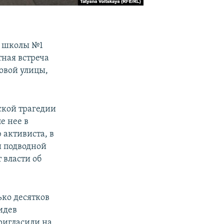
й школы №1
ная встреча
овой улицы,
ской трагедии
е нее в
 активиста, в
и подводной
 власти об
ько десятков
идев
ригласили на