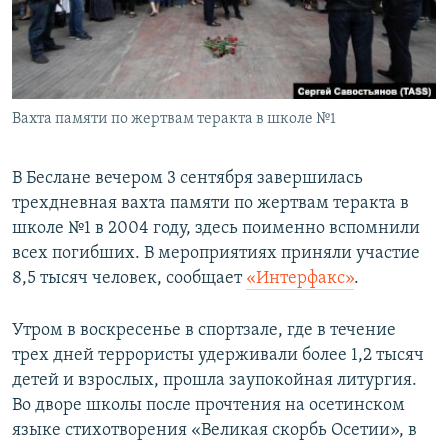
ПРИСОЕДИНЯЙТЕСЬ!
ПОБЕДИТЕЛЕЙ НЕ СУДЯТ?
КРЫМ.НЕПОКОРЕННЫЙ
ELIFBE
Вахта памяти по жертвам теракта в школе №1
УКРАИНСКАЯ ПРОБЛЕМА КРЫМА
Все сайты RFE/RL
В Беслане вечером 3 сентября завершилась
трехдневная вахта памяти по жертвам теракта в
школе №1 в 2004 году, здесь поименно вспомнили
всех погибших. В мероприятиях приняли участие
8,5 тысяч человек, сообщает
«Интерфакс»
.
Утром в воскресенье в спортзале, где в течение
трех дней террористы удерживали более 1,2 тысяч
детей и взрослых, прошла заупокойная литургия.
Во дворе школы после прочтения на осетинском
языке стихотворения «Великая скорбь Осетии», в