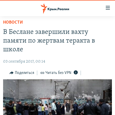
Доступность
ссылки
Вернуться
НОВОСТИ
к
НОВОСТИ
В Беслане завершили вахту
основному
СПЕЦПРОЕКТЫ
содержанию
памяти по жертвам теракта в
ВОДА
Вернутся
ГРУЗ 200
школе
к
ИСТОРИЯ
КАРТА ВОЕННЫХ ОБЪЕКТОВ КРЫМА
главной
03 сентября 2017, 00:14
ЕЩЕ
11 ЛЕТ ОККУПАЦИИ КРЫМА. 11 ИСТОРИЙ СОПРОТИВЛЕНИЯ
навигации
Вернутся
Поделиться
Читать без VPN
РАДІО СВОБОДА
ИНТЕРАКТИВ
к
КАК ОБОЙТИ БЛОКИРОВКУ
ИНФОГРАФИКА
поиску
ТЕЛЕПРОЕКТ КРЫМ.РЕАЛИИ
Українською
СОВЕТЫ ПРАВОЗАЩИТНИКОВ
Qırımtatar
ПРОПАВШИЕ БЕЗ ВЕСТИ