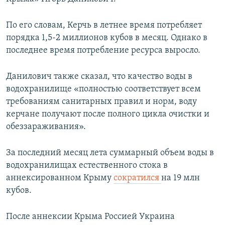
ПРИСОЕДИНЯЙТЕСЬ!
ПОБЕДИТЕЛЕЙ НЕ СУДЯТ?
По его словам, Керчь в летнее время потребляет
КРЫМ.НЕПОКОРЕННЫЙ
порядка 1,5-2 миллионов кубов в месяц. Однако в
ELIFBE
последнее время потребление ресурса выросло.
УКРАИНСКАЯ ПРОБЛЕМА КРЫМА
Данилович также сказал, что качество воды в
Все сайты RFE/RL
водохранилище «полностью соответствует всем
требованиям санитарных правил и норм, воду
керчане получают после полного цикла очистки и
обеззараживания».
За последний месяц лета суммарный объем воды в
водохранилищах естественного стока в
аннексированном Крыму
сократился
на 19 млн
кубов.​
После аннексии Крыма Россией Украина