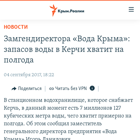
Доступность
ссылки
Вернуться
НОВОСТИ
к
НОВОСТИ
Замгендиректора «Вода Крыма»:
основному
СПЕЦПРОЕКТЫ
содержанию
запасов воды в Керчи хватит на
ВОДА
Вернутся
ГРУЗ 200
полгода
к
ИСТОРИЯ
КАРТА ВОЕННЫХ ОБЪЕКТОВ КРЫМА
главной
04 сентября 2017, 18:22
ЕЩЕ
11 ЛЕТ ОККУПАЦИИ КРЫМА. 11 ИСТОРИЙ СОПРОТИВЛЕНИЯ
навигации
Вернутся
Поделиться
Читать без VPN
РАДІО СВОБОДА
ИНТЕРАКТИВ
к
В станционном водохранилище, которое снабжает
КАК ОБОЙТИ БЛОКИРОВКУ
ИНФОГРАФИКА
поиску
Керчь, в данный момент есть 7 миллионов 127
ТЕЛЕПРОЕКТ КРЫМ.РЕАЛИИ
кубических метра воды, чего хватит примерно на
Українською
полгода. Об этом сообщил заместитель
СОВЕТЫ ПРАВОЗАЩИТНИКОВ
Qırımtatar
генерального директора предприятия «Вода
ПРОПАВШИЕ БЕЗ ВЕСТИ
Крыма» Игорь Данилович.