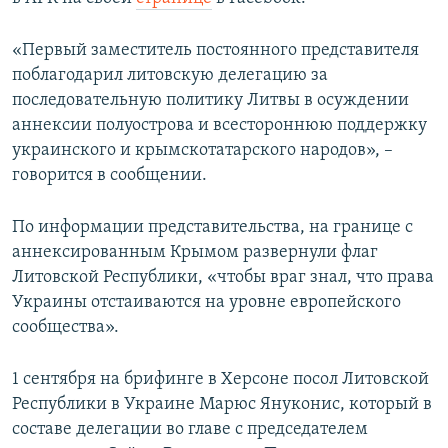
ПРИСОЕДИНЯЙТЕСЬ!
ПОБЕДИТЕЛЕЙ НЕ СУДЯТ?
«Первый заместитель постоянного представителя
КРЫМ.НЕПОКОРЕННЫЙ
поблагодарил литовскую делегацию за
ELIFBE
последовательную политику Литвы в осуждении
аннексии полуострова и всестороннюю поддержку
УКРАИНСКАЯ ПРОБЛЕМА КРЫМА
украинского и крымскотатарского народов», –
Все сайты RFE/RL
говорится в сообщении.
По информации представительства, на границе с
аннексированным Крымом развернули флаг
Литовской Республики, «чтобы враг знал, что права
Украины отстаиваются на уровне европейского
сообщества».
1 сентября на брифинге в Херсоне посол Литовской
Республики в Украине Марюс Януконис, который в
составе делегации во главе с председателем