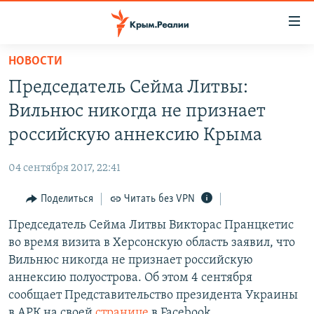
Доступность
ссылки
Вернуться
НОВОСТИ
к
НОВОСТИ
Председатель Сейма Литвы:
основному
СПЕЦПРОЕКТЫ
содержанию
Вильнюс никогда не признает
ВОДА
Вернутся
ГРУЗ 200
российскую аннексию Крыма
к
ИСТОРИЯ
КАРТА ВОЕННЫХ ОБЪЕКТОВ КРЫМА
главной
04 сентября 2017, 22:41
ЕЩЕ
11 ЛЕТ ОККУПАЦИИ КРЫМА. 11 ИСТОРИЙ СОПРОТИВЛЕНИЯ
навигации
Вернутся
Поделиться
Читать без VPN
РАДІО СВОБОДА
ИНТЕРАКТИВ
к
Председатель Cейма Литвы Викторас Пранцкетис
КАК ОБОЙТИ БЛОКИРОВКУ
ИНФОГРАФИКА
поиску
во время визита в Херсонскую область заявил, что
ТЕЛЕПРОЕКТ КРЫМ.РЕАЛИИ
Вильнюс никогда не признает российскую
Українською
аннексию полуострова. Об этом 4 сентября
СОВЕТЫ ПРАВОЗАЩИТНИКОВ
Qırımtatar
сообщает Представительство президента Украины
ПРОПАВШИЕ БЕЗ ВЕСТИ
в АРК на своей
странице
в Facebook.