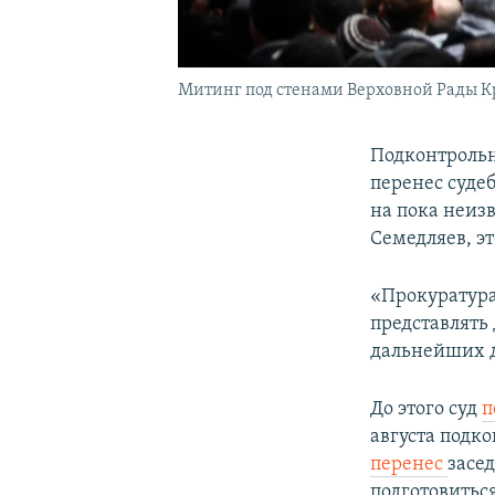
Митинг под стенами Верховной Рады Кр
Подконтрольн
перенес судеб
на пока неиз
Семедляев, эт
«Прокуратура
представлять 
дальнейших д
До этого суд
п
августа под
перенес
засед
подготовитьс