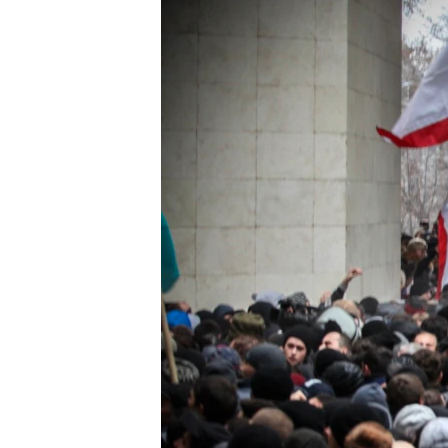
ПОБЕДИТЕЛЕЙ НЕ СУДЯТ?
КРЫМ.НЕПОКОРЕННЫЙ
ELIFBE
УКРАИНСКАЯ ПРОБЛЕМА КРЫМА