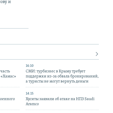
ову и
16:10
часть
СМИ: турбизнес в Крыму требует
я «Хамас»
поддержки из-за обвала бронирований,
а туристы не могут вернуть деньги
14:15
военного
Хуситы заявили об атаке на НПЗ Saudi
Aramco