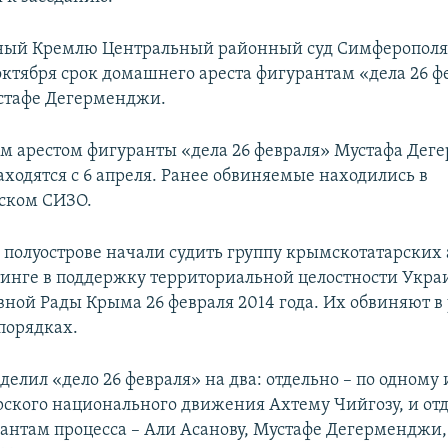
ный Кремлю Центральный районный суд Симферополя
 октября срок домашнего ареста фигурантам «дела 26 ф
стафе Дегерменджи.
 арестом фигуранты «дела 26 февраля» Мустафа Дег
аходятся с 6 апреля. Ранее обвиняемые находились в
ском СИЗО.
а полуострове начали судить группу крымскотатарских 
тинге в поддержку территориальной целостности Укра
вной Рады Крыма 26 февраля 2014 года. Их обвиняют в 
порядках.
делил «дело 26 февраля» на два: отдельно – по одному
ского национального движения Ахтему Чийгозу, и отд
антам процесса – Али Асанову, Мустафе Дегерменджи,