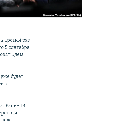
в третий раз
о 5 сентября
окат Эдем
уже будет
в о
а. Ранее 18
ерополя
спела