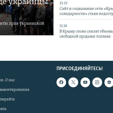
где украинцы
13:33
Сайт и социальные сети «Кр
солидарности» стали недост
щиты прав украинской
11:18
В Крыму снова снизят объем
свободной продажи топлива
ПРИСОЕДИНЯЙТЕСЬ!
и. О нас
омментирования
опирайта
вязь