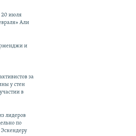
 20 июля
евраля» Али
ерменджи и
активистов за
ины у стен
участии в
 из лидеров
ельно по
 Эскендеру