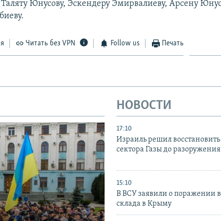
 Таляту Юнусову, Эскендеру Эмирвалиеву, Арсену Юнус
биеву.
ся
Читать без VPN
Follow us
Печать
НОВОСТИ
17:10
Израиль решил восстановить 
сектора Газы до разоружени
15:10
В ВСУ заявили о поражении 
склада в Крыму