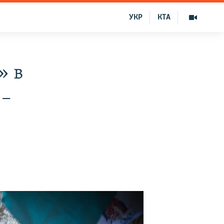
УКР
КТА
» в
 –