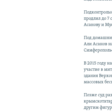
Подконтроль
продлил до 7
Асанову и Му
Под домашним
Али Асанов н
Симферополь
В 2015 году н
участие в ми
здания Верхо
массовых бес
Позже суд раз
крымскотатар
другим фигур