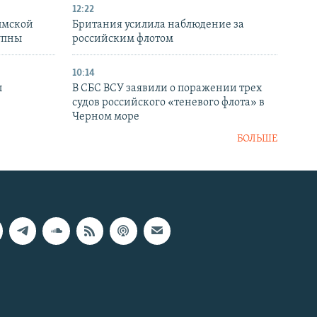
12:22
ымской
Британия усилила наблюдение за
упны
российским флотом
10:14
ы
В СБС ВСУ заявили о поражении трех
судов российского «теневого флота» в
Черном море
БОЛЬШЕ