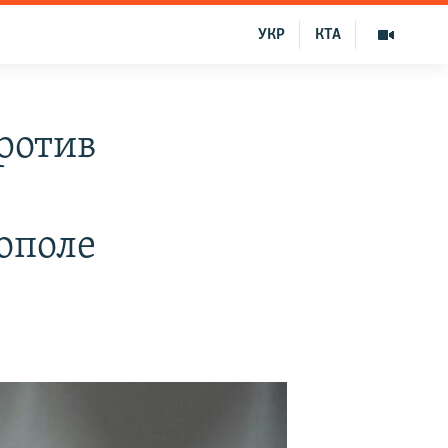
УКР
КТА
ротив
ополе