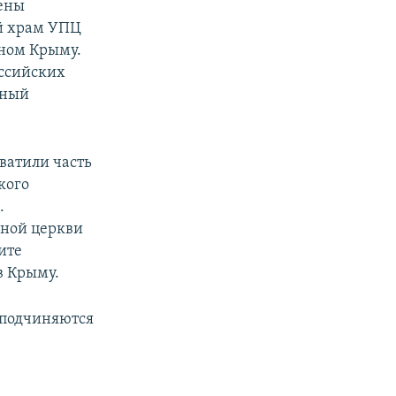
щены
й храм УПЦ
ном Крыму.
оссийских
ьный
ватили часть
кого
.
ной церкви
ите
в Крыму.
 подчиняются