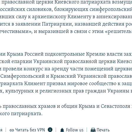
 православной церкви Киевского патриархата возму
российских силовиков, блокирующих симферопольски
вших силу к архиепископу Клименту в аннексирован
рится в заявлении Патриархии, назвавшей действия р
ечестивыми», и выразившей в связи с этим «решител
ии Крыма Россией подконтрольные Кремлю власти зах
кой епархии Украинской православной церкви Киевс
и провели конкурс на аренду части помещений церкви
 Симферопольский и Крымский Украинской православ
триархата Климент призвал мировое сообщество к защ
, культурных и религиозных прав граждан Украины 
ь православных храмов и общин Крыма и Севастополя
ого патриархата.
ся
Читать без VPN
Follow us
Печать