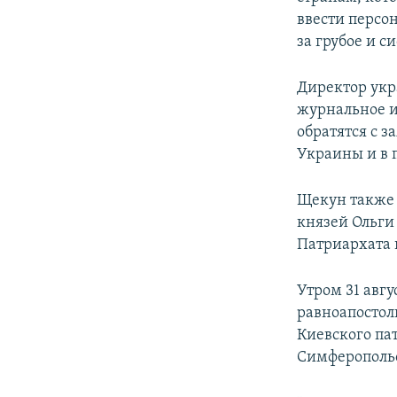
ввести персо
за грубое и с
Директор укр
журнальное и
обратятся с 
Украины и в 
Щекун также 
князей Ольги
Патриархата
Утром 31 авг
равноапостол
Киевского па
Симферопольс