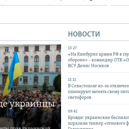
НОВОСТИ
13:27
«На Кинбурне армия РФ в гл
обороне» – командир ОТК «О
ВСУ Денис Носиков
11:11
В Севастополе из-за отключе
планируют менять схему пит
светофоров
где украинцы
09:41
Бровди: украинские беспил
поразили танкер «теневого ф
щиты прав украинской