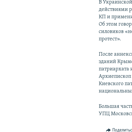
В Украинской
действиями 
КП и примени
Об этом гово
силовиков «н
протест».
После аннекс
зданий Крымс
патриархата 
Архиепископ
Киевского па
национальных
Большая част
УПЦ Московск
Поделить