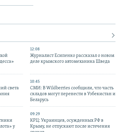
12:08
ухой
Журналист Есипенко рассказал о новом
десса»
деле крымского автомеханика Шведа
10:45
ний света
СМИ: В Wildberries сообщили, что часть
ания
складов могут перенести в Узбекистан и
Беларусь
09:29
отники
КРЦ: Украинцев, осужденных РФ в
лота» у
Крыму, не отпускают после истечения