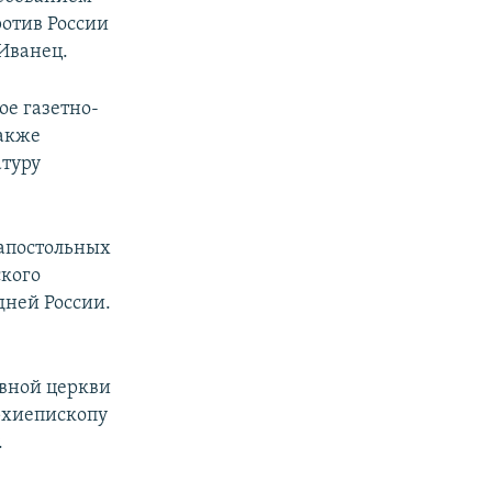
ротив России
 Иванец.
е газетно-
также
атуру
оапостольных
ского
ней России.
вной церкви
рхиепископу
.