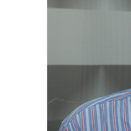
ПОБЕДИТЕЛЕЙ НЕ СУДЯТ?
КРЫМ.НЕПОКОРЕННЫЙ
ELIFBE
УКРАИНСКАЯ ПРОБЛЕМА КРЫМА