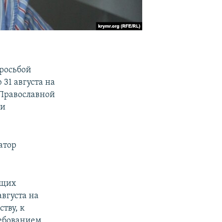
росьбой
31 августа на
 Православной
ли
атор
ющих
августа на
тву, к
ребованием