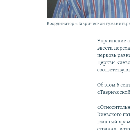
Координатор «Таврической гуманитарн
Украинские а
ввести персо
церковь равн
Церкви Киевс
соответствую
Об этом 5 се
«Таврическо
«Относительн
Киевского пат
главный храм
странам, кот