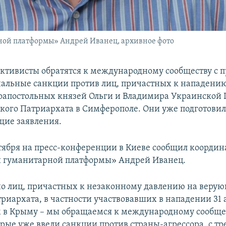
ой платформы» Андрей Иванец, архивное фото
ктивисты обратятся к международному сообществу с п
нальные санкции против лиц, причастных к нападению 
оапостольных князей Ольги и Владимира Украинской
кого Патриархата в Симферополе. Они уже подготови
щие заявления.
нтября на пресс-конференции в Киеве сообщил координ
й гуманитарной платформы» Андрей Иванец.
о лиц, причастных к незаконному давлению на веру
риархата, в частности участвовавших в нападении 31 
 в Крыму – мы обращаемся к международному сообщес
орые уже ввели санкции против страны-агрессора, с т