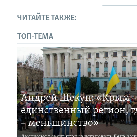
ЧИТАЙТЕ ТАКЖЕ:
ТОП-ТЕМА
Андрей Щекун: «Крым –
единственный регион, 
– меньшинство»
Дискуссия вокруг планов установить День за