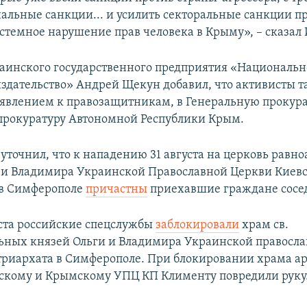
нальные санкции... и усилить секторальные санкции п
истемное нарушение прав человека в Крыму», – сказал
аинского государственного предприятия «Национально
здательство» Андрей Щекун добавил, что активисты 
заявлением к правозащитникам, в Генеральную прокур
прокуратуру Автономной Республики Крым.
уточнил, что к нападению 31 августа на церковь равн
 и Владимира Украинской Православной Церкви Киев
 в Симферополе
причастны
приехавшие граждане сосед
уста российские спецслужбы
заблокировали
храм св.
ьных князей Ольги и Владимира Украинской правосла
триархата в Симферополе. При блокировании храма а
кому и Крымскому УПЦ КП Клименту повредили руку