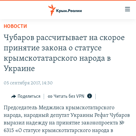
Доступность
ссылки
Вернуться
НОВОСТИ
к
НОВОСТИ
Чубаров рассчитывает на скорое
основному
СПЕЦПРОЕКТЫ
содержанию
принятие закона о статусе
ВОДА
Вернутся
ГРУЗ 200
крымскотатарского народа в
к
ИСТОРИЯ
КАРТА ВОЕННЫХ ОБЪЕКТОВ КРЫМА
Украине
главной
ЕЩЕ
11 ЛЕТ ОККУПАЦИИ КРЫМА. 11 ИСТОРИЙ СОПРОТИВЛЕНИЯ
навигации
05 сентября 2017, 14:30
Вернутся
РАДІО СВОБОДА
ИНТЕРАКТИВ
к
Поделиться
Читать без VPN
КАК ОБОЙТИ БЛОКИРОВКУ
ИНФОГРАФИКА
поиску
Председатель Меджлиса крымскотатарского
ТЕЛЕПРОЕКТ КРЫМ.РЕАЛИИ
Українською
народа, народный депутат Украины Рефат Чубаров
СОВЕТЫ ПРАВОЗАЩИТНИКОВ
выразил надежду на принятие законопроекта №
Qırımtatar
6315 «О статусе крымскотатарского народа в
ПРОПАВШИЕ БЕЗ ВЕСТИ