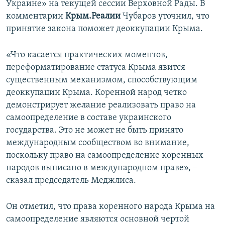
Украине» на текущей сессии Верховной Рады. В
ПРИСОЕДИНЯЙТЕСЬ!
ПОБЕДИТЕЛЕЙ НЕ СУДЯТ?
комментарии
Крым.Реалии
Чубаров уточнил, что
КРЫМ.НЕПОКОРЕННЫЙ
принятие закона поможет деоккупации Крыма.
ELIFBE
«Что касается практических моментов,
УКРАИНСКАЯ ПРОБЛЕМА КРЫМА
переформатирование статуса Крыма явится
Все сайты RFE/RL
существенным механизмом, способствующим
деоккупации Крыма. Коренной народ четко
демонстрирует желание реализовать право на
самоопределение в составе украинского
государства. Это не может не быть принято
международным сообществом во внимание,
поскольку право на самоопределение коренных
народов выписано в международном праве», –
сказал председатель Меджлиса.
Он отметил, что права коренного народа Крыма на
самоопределение являются основной чертой