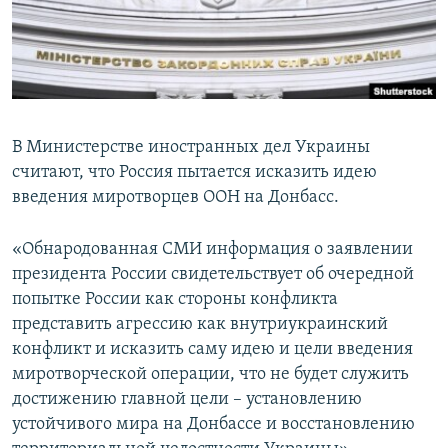
ПРИСОЕДИНЯЙТЕСЬ!
ПОБЕДИТЕЛЕЙ НЕ СУДЯТ?
КРЫМ.НЕПОКОРЕННЫЙ
ELIFBE
УКРАИНСКАЯ ПРОБЛЕМА КРЫМА
В Министерстве иностранных дел Украины
Все сайты RFE/RL
считают, что Россия пытается исказить идею
введения миротворцев ООН на Донбасс.
«Обнародованная СМИ информация о заявлении
президента России свидетельствует об очередной
попытке России как стороны конфликта
представить агрессию как внутриукраинский
конфликт и исказить саму идею и цели введения
миротворческой операции, что не будет служить
достижению главной цели – установлению
устойчивого мира на Донбассе и восстановлению