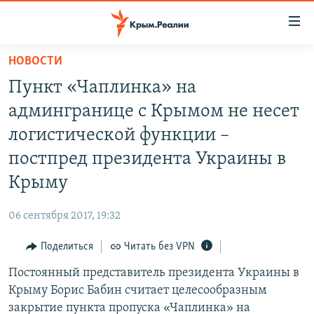
Доступность
ссылки
Вернуться
НОВОСТИ
к
НОВОСТИ
Пункт «Чаплинка» на
основному
СПЕЦПРОЕКТЫ
содержанию
админгранице с Крымом не несет
ВОДА
Вернутся
ГРУЗ 200
логистической функции –
к
ИСТОРИЯ
КАРТА ВОЕННЫХ ОБЪЕКТОВ КРЫМА
постпред президента Украины в
главной
ЕЩЕ
11 ЛЕТ ОККУПАЦИИ КРЫМА. 11 ИСТОРИЙ СОПРОТИВЛЕНИЯ
навигации
Крыму
Вернутся
РАДІО СВОБОДА
ИНТЕРАКТИВ
к
06 сентября 2017, 19:32
КАК ОБОЙТИ БЛОКИРОВКУ
ИНФОГРАФИКА
поиску
Поделиться
Читать без VPN
ТЕЛЕПРОЕКТ КРЫМ.РЕАЛИИ
Українською
Постоянный представитель президента Украины в
СОВЕТЫ ПРАВОЗАЩИТНИКОВ
Qırımtatar
Крыму Борис Бабин считает целесообразным
ПРОПАВШИЕ БЕЗ ВЕСТИ
закрытие пункта пропуска «Чаплинка» на