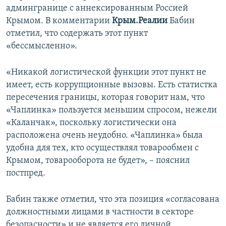
админгранице с аннексированным Россией
ПРИСОЕДИНЯЙТЕСЬ!
ПОБЕДИТЕЛЕЙ НЕ СУДЯТ?
Крымом. В комментарии
Крым.Реалии
Бабин
КРЫМ.НЕПОКОРЕННЫЙ
отметил, что содержать этот пункт
«бессмысленно».
ELIFBE
УКРАИНСКАЯ ПРОБЛЕМА КРЫМА
«Никакой логистической функции этот пункт не
Все сайты RFE/RL
имеет, есть коррупционные вызовы. Есть статистка
пересечения границы, которая говорит нам, что
«Чаплинка» пользуется меньшим спросом, нежели
«Каланчак», поскольку логистически она
расположена очень неудобно. «Чаплинка» была
удобна для тех, кто осуществлял товарообмен с
Крымом, товарооборота не будет», – пояснил
постпред.
Бабин также отметил, что эта позиция «согласована
должностными лицами в частности в секторе
безопасности» и не является его личной