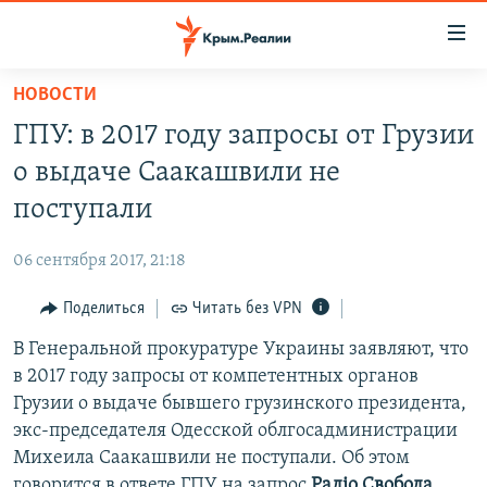
Доступность
ссылки
Вернуться
НОВОСТИ
к
НОВОСТИ
ГПУ: в 2017 году запросы от Грузии
основному
СПЕЦПРОЕКТЫ
содержанию
о выдаче Саакашвили не
ВОДА
Вернутся
ГРУЗ 200
поступали
к
ИСТОРИЯ
КАРТА ВОЕННЫХ ОБЪЕКТОВ КРЫМА
главной
06 сентября 2017, 21:18
ЕЩЕ
11 ЛЕТ ОККУПАЦИИ КРЫМА. 11 ИСТОРИЙ СОПРОТИВЛЕНИЯ
навигации
Вернутся
Поделиться
Читать без VPN
РАДІО СВОБОДА
ИНТЕРАКТИВ
к
В Генеральной прокуратуре Украины заявляют, что
КАК ОБОЙТИ БЛОКИРОВКУ
ИНФОГРАФИКА
поиску
в 2017 году запросы от компетентных органов
ТЕЛЕПРОЕКТ КРЫМ.РЕАЛИИ
Грузии о выдаче бывшего грузинского президента,
Українською
экс-председателя Одесской облгосадминистрации
СОВЕТЫ ПРАВОЗАЩИТНИКОВ
Qırımtatar
Михеила Саакашвили не поступали. Об этом
ПРОПАВШИЕ БЕЗ ВЕСТИ
говорится в ответе ГПУ на запрос
Радіо Свобода
.