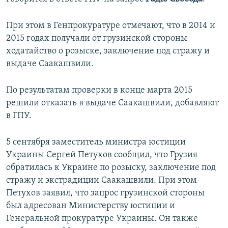
ПРИСОЕДИНЯЙТЕСЬ!
ПОБЕДИТЕЛЕЙ НЕ СУДЯТ?
При этом в Генпрокуратуре отмечают, что в 2014 и
КРЫМ.НЕПОКОРЕННЫЙ
2015 годах получали от грузинской стороны
ELIFBE
ходатайство о розыске, заключение под стражу и
выдаче Саакашвили.
УКРАИНСКАЯ ПРОБЛЕМА КРЫМА
Все сайты RFE/RL
По результатам проверки в конце марта 2015
решили отказать в выдаче Саакашвили, добавляют
в ГПУ.
5 сентября заместитель министра юстиции
Украины Сергей Петухов сообщил, что Грузия
обратилась к Украине по розыску, заключение под
стражу и экстрадиции Саакашвили. При этом
Петухов заявил, что запрос грузинской стороны
был адресован Министерству юстиции и
Генеральной прокуратуре Украины. Он также