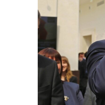
ПОБЕДИТЕЛЕЙ НЕ СУДЯТ?
КРЫМ.НЕПОКОРЕННЫЙ
ELIFBE
УКРАИНСКАЯ ПРОБЛЕМА КРЫМА