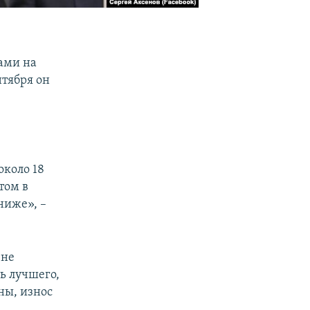
ами на
нтября он
около 18
этом в
ниже», –
 не
ть лучшего,
ны, износ