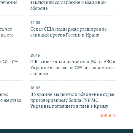
стечения
заключили соглашение о взаимной
обороне
22:08
т, что
Сенат США поддержал расширение
на его
санкций против России и Ирана
19:46
а 20-40%
CIR: в июле количество атак РФ на АЗС в
Украине выросло на 72% по сравнению
с июнем
18:02
дом:
В Украине выдвинули обвинение судье,
 о жертвах
приговорившему бойца ГУР МО
Украины, попавшего в плен в Крыму
БОЛЬШЕ