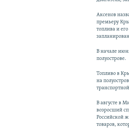
Аксенов назв
премьеру Кры
топлива и ег
запланирова
В начале июн
полуострове.
Топливо в Кр
на полуостров
транспортной
В августе в 
возросший сп
Российской ж
товаров, кот