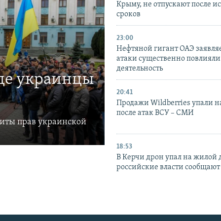
Крыму, не отпускают после и
сроков
23:00
Нефтяной гигант ОАЭ заявляе
атаки существенно повлияли 
деятельность
где украинцы
20:41
Продажи Wildberries упали н
после атак ВСУ – СМИ
щиты прав украинской
18:53
В Керчи дрон упал на жилой 
российские власти сообщают