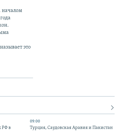
а началом
 года
кон.
рыма
называет это
09:00
 РФ в
Турция, Саудовская Аравия и Пакистан