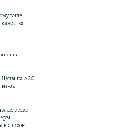
ому вице-
 качества
зина на
. Цены на АЗС
 из-за
ывали резко
меры
ы в список