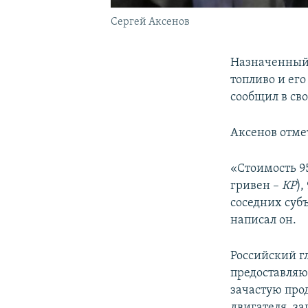
Сергей Аксенов
Назначенный 
топливо и его
сообщил в св
Аксенов отмет
«Стоимость 95
гривен –
КР
),
соседних суб
написал он.
Российский г
предоставляют
зачастую про
двигателя, за