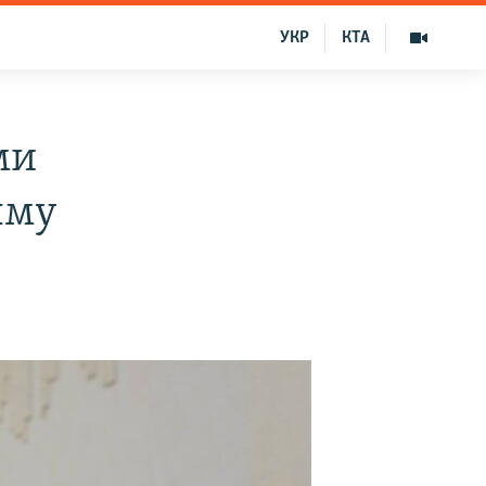
УКР
КТА
ми
ыму