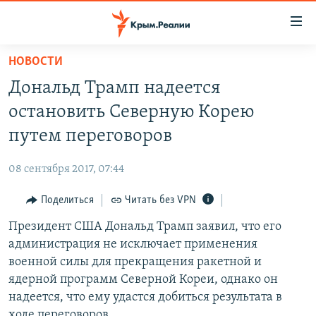
Доступность
ссылки
Вернуться
НОВОСТИ
к
НОВОСТИ
Дональд Трамп надеется
основному
СПЕЦПРОЕКТЫ
содержанию
остановить Северную Корею
ВОДА
Вернутся
ГРУЗ 200
путем переговоров
к
ИСТОРИЯ
КАРТА ВОЕННЫХ ОБЪЕКТОВ КРЫМА
главной
08 сентября 2017, 07:44
ЕЩЕ
11 ЛЕТ ОККУПАЦИИ КРЫМА. 11 ИСТОРИЙ СОПРОТИВЛЕНИЯ
навигации
Вернутся
Поделиться
Читать без VPN
РАДІО СВОБОДА
ИНТЕРАКТИВ
к
Президент США Дональд Трамп заявил, что его
КАК ОБОЙТИ БЛОКИРОВКУ
ИНФОГРАФИКА
поиску
администрация не исключает применения
ТЕЛЕПРОЕКТ КРЫМ.РЕАЛИИ
военной силы для прекращения ракетной и
Українською
ядерной программ Северной Кореи, однако он
СОВЕТЫ ПРАВОЗАЩИТНИКОВ
Qırımtatar
надеется, что ему удастся добиться результата в
ПРОПАВШИЕ БЕЗ ВЕСТИ
ходе переговоров.