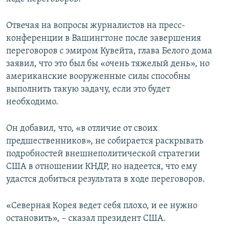
ПРИСОЕДИНЯЙТЕСЬ!
ПОБЕДИТЕЛЕЙ НЕ СУДЯТ?
Отвечая на вопросы журналистов на пресс-
КРЫМ.НЕПОКОРЕННЫЙ
конференции в Вашингтоне после завершения
ELIFBE
переговоров с эмиром Кувейта, глава Белого дома
заявил, что это был бы «очень тяжелый день», но
УКРАИНСКАЯ ПРОБЛЕМА КРЫМА
американские вооруженные силы способны
Все сайты RFE/RL
выполнить такую задачу, если это будет
необходимо.
Он добавил, что, «в отличие от своих
предшественников», не собирается раскрывать
подробностей внешнеполитической стратегии
США в отношении КНДР, но надеется, что ему
удастся добиться результата в ходе переговоров.
«Северная Корея ведет себя плохо, и ее нужно
остановить», – сказал президент США.