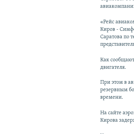
ПОБЕДИТЕЛЕЙ НЕ СУДЯТ?
авиакомпани
КРЫМ.НЕПОКОРЕННЫЙ
«Рейс авиако
ELIFBE
Киров - Симф
УКРАИНСКАЯ ПРОБЛЕМА КРЫМА
Саратова по т
представител
Как сообщают 
двигателя.
При этом в а
резервным бо
времени.
На сайте аэр
Кирова задерж