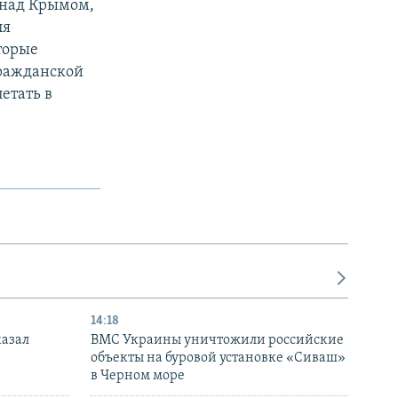
о над Крымом,
ля
торые
ражданской
етать в
14:18
казал
ВМС Украины уничтожили российские
объекты на буровой установке «Сиваш»
в Черном море