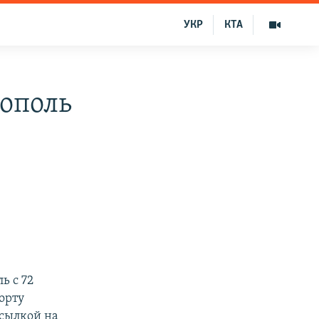
УКР
КТА
рополь
ь с 72
орту
ссылкой на