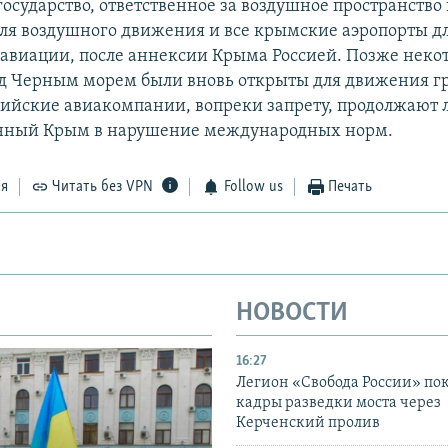
государство, ответственное за воздушное пространств
для воздушного движения и все крымские аэропорты д
авиации, после аннексии Крыма Россией. Позже неко
д Черным морем были вновь открыты для движения г
сийские авиакомпании, вопреки запрету, продолжают л
нный Крым в нарушение международных норм.
ся
Читать без VPN
Follow us
Печать
НОВОСТИ
16:27
Легион «Свобода России» по
кадры разведки моста через
Керченский пролив