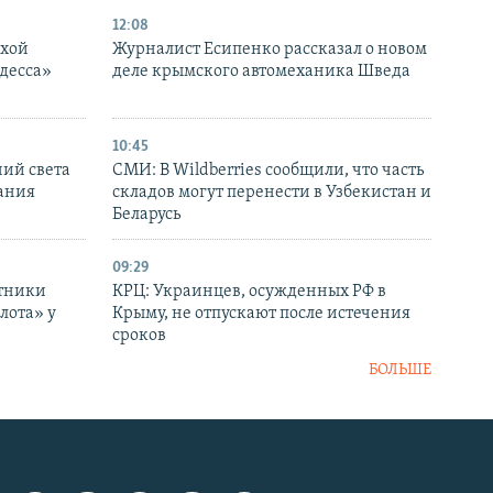
12:08
ухой
Журналист Есипенко рассказал о новом
десса»
деле крымского автомеханика Шведа
10:45
ний света
СМИ: В Wildberries сообщили, что часть
ания
складов могут перенести в Узбекистан и
Беларусь
09:29
отники
КРЦ: Украинцев, осужденных РФ в
лота» у
Крыму, не отпускают после истечения
сроков
БОЛЬШЕ