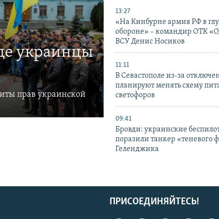
13:27
«На Кинбурне армия РФ в гл
обороне» – командир ОТК «О
ВСУ Денис Носиков
где украинцы
11:11
В Севастополе из-за отключе
планируют менять схему пит
щиты прав украинской
светофоров
09:41
Бровди: украинские беспил
поразили танкер «теневого ф
Геленджика
ПРИСОЕДИНЯЙТЕСЬ!