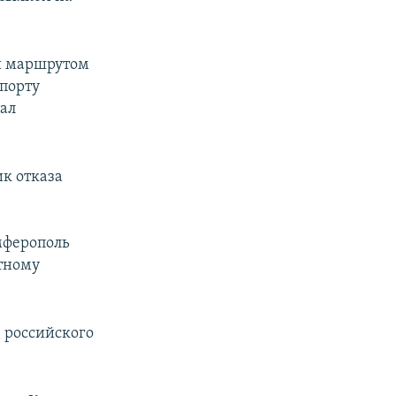
й маршрутом
порту
зал
ик отказа
мферополь
стному
з российского