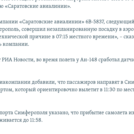
ю «Саратовские авиалинии».
мпании «Саратовские авиалинии» 6В-5837, следующи
ерополь, совершил незапланированную посадку в аэро
ехнической причине в 07:15 местного времени», – ска
ь компании.
РИА Новости, во время полета у Ан-148 сработал датч
виакомпании добавили, что пассажиров направят в Си
ртом, который ориентировочно вылетит в 11:30 по ме
опорта Симферополя указано, что прибытие самолета и
ивается до 11:58.