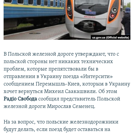
ПРИСОЕДИНЯЙТЕСЬ!
ПОБЕДИТЕЛЕЙ НЕ СУДЯТ?
КРЫМ.НЕПОКОРЕННЫЙ
ELIFBE
УКРАИНСКАЯ ПРОБЛЕМА КРЫМА
Все сайты RFE/RL
В Польской железной дороге утверждают, что с
польской стороны нет никаких технических
проблем, которые препятствовали бы в
отправлении в Украину поезда «Интерсити»
сообщением Перемышль-Киев, которым в Украину
хочет вернуться Михеил Саакашвили. Об этом
Радiо Свобода
сообщил представитель Польской
железной дороги Мирослав Семенец.
На за вопрос, что польские железнодорожники
будут делать, если поезд будет оставаться на