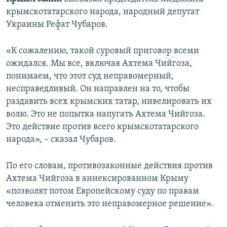
ПРИСОЕДИНЯЙТЕСЬ!
ПОБЕДИТЕЛЕЙ НЕ СУДЯТ?
крымскотатарского народа, народный депутат
Украины Рефат Чубаров.
КРЫМ.НЕПОКОРЕННЫЙ
ELIFBE
«К сожалению, такой суровый приговор всеми
ожидался. Мы все, включая Ахтема Чийгоза,
УКРАИНСКАЯ ПРОБЛЕМА КРЫМА
понимаем, что этот суд неправомерный,
Все сайты RFE/RL
несправедливый. Он направлен на то, чтобы
раздавить всех крымских татар, нивелировать их
волю. Это не попытка напугать Ахтема Чийгоза.
Это действие против всего крымскотатарского
народа», – сказал Чубаров.
По его словам, противозаконные действия против
Ахтема Чийгоза в аннексированном Крыму
«позволят потом Европейскому суду по правам
человека отменить это неправомерное решение».