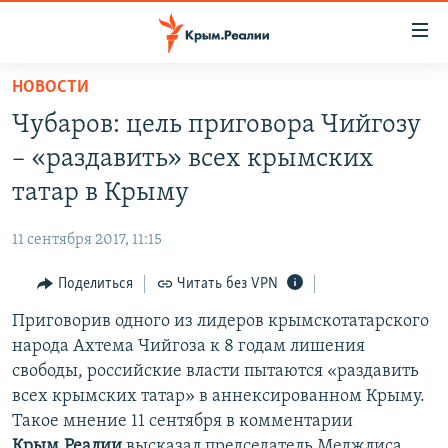
Доступность
ссылки
Вернуться
НОВОСТИ
к
НОВОСТИ
Чубаров: цель приговора Чийгозу
основному
СПЕЦПРОЕКТЫ
содержанию
– «раздавить» всех крымских
ВОДА
Вернутся
ГРУЗ 200
татар в Крыму
к
ИСТОРИЯ
КАРТА ВОЕННЫХ ОБЪЕКТОВ КРЫМА
главной
11 сентября 2017, 11:15
ЕЩЕ
11 ЛЕТ ОККУПАЦИИ КРЫМА. 11 ИСТОРИЙ СОПРОТИВЛЕНИЯ
навигации
Вернутся
Поделиться
Читать без VPN
РАДІО СВОБОДА
ИНТЕРАКТИВ
к
Приговорив одного из лидеров крымскотатарского
КАК ОБОЙТИ БЛОКИРОВКУ
ИНФОГРАФИКА
поиску
народа Ахтема Чийгоза к 8 годам лишения
ТЕЛЕПРОЕКТ КРЫМ.РЕАЛИИ
свободы, российские власти пытаются «раздавить
Українською
всех крымских татар» в аннексированном Крыму.
СОВЕТЫ ПРАВОЗАЩИТНИКОВ
Qırımtatar
Такое мнение 11 сентября в комментарии
ПРОПАВШИЕ БЕЗ ВЕСТИ
Крым.Реалии
высказал председатель Меджлиса