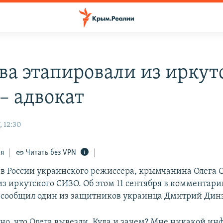
ва этапировали из иркут
– адвокат
, 12:30
ся
Читать без VPN
в России украинского режиссера, крымчанина Олега 
из иркутского СИЗО. Об этом 11 сентября в комментари
сообщил один из защитников украинца Дмитрий Динз
тно, что Олега вывезли. Куда и зачем? Мне никакой и