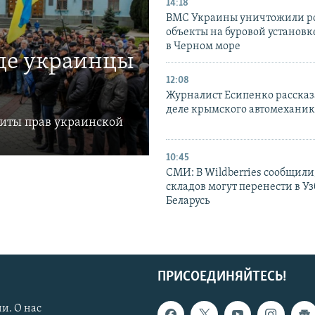
14:18
ВМС Украины уничтожили р
объекты на буровой установ
в Черном море
где украинцы
12:08
Журналист Есипенко рассказ
деле крымского автомехани
щиты прав украинской
10:45
СМИ: В Wildberries сообщили,
складов могут перенести в У
Беларусь
ПРИСОЕДИНЯЙТЕСЬ!
и. О нас