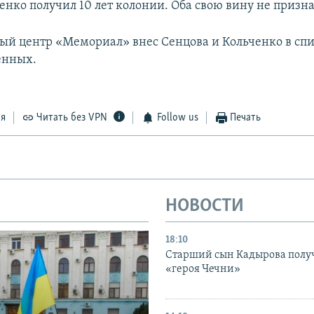
енко получил 10 лет колонии. Оба свою вину не призна
й центр «Мемориал» внес Сенцова и Кольченко в сп
енных.
ся
Читать без VPN
Follow us
Печать
НОВОСТИ
18:10
Старший сын Кадырова полу
«героя Чечни»