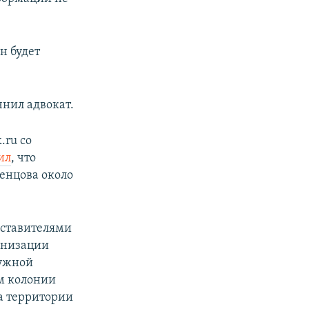
н будет
чнил адвокат.
.ru со
ил
, что
енцова около
дставителями
анизации
ружной
ам колонии
а территории