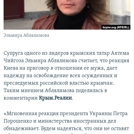
ПРИСОЕДИНЯЙТЕСЬ!
ПОБЕДИТЕЛЕЙ НЕ СУДЯТ?
КРЫМ.НЕПОКОРЕННЫЙ
ELIFBE
Эльмира Аблялимова
УКРАИНСКАЯ ПРОБЛЕМА КРЫМА
Все сайты RFE/RL
Супруга одного из лидеров крымских татар Ахтема
Чийгоза Эльмира Аблялимова считает, что реакция
Киева на приговор в отношении ее мужа, дает
надежду на освобождение всех осужденных и
преследуемых российской властью крымчан.
Таким мнением Аблялимова поделилась в
комментарии
Крым.Реалии
.
«Мгновенная реакция президента Украины Петра
Порошенко и министерства иностранных дел
обнадеживает. Будем надеяться, что они не оставят