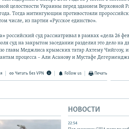
ной целостности Украины перед зданием Верховной 
 года. Тогда митингующим противостояли пророссийс
том числе, из партии «Русское единство».
а» российский суд рассматривал в рамках «дела 26 фе
июля суд на закрытом заседании разделил это дело на дв
лю главы Меджлиса крымских татар Ахтему Чийгозу, и
антам процесса – Али Асанову и Мустафе Дегермендж
ся
Читать без VPN
Follow us
Печать
НОВОСТИ
22:54