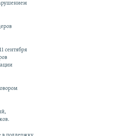
нарушением
деров
1 сентября
ров
зации
говором
ий,
ков.
е в поддержку