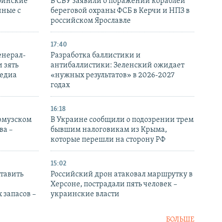
бинские
В СБУ заявили о поражении кораблей
нные с
береговой охраны ФСБ в Керчи и НПЗ в
российском Ярославле
17:40
енерал-
Разработка баллистики и
 зять
антибаллистики: Зеленский ожидает
медиа
«нужных результатов» в 2026-2027
годах
16:18
Ормузском
В Украине сообщили о подозрении трем
ва –
бывшим налоговикам из Крыма,
которые перешли на сторону РФ
15:02
тавить
Российский дрон атаковал маршрутку в
Херсоне, пострадали пять человек –
 запасов –
украинские власти
БОЛЬШЕ