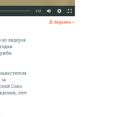
2:23
Загрузить
EMBED
SHARE
 из лидеров
 годам
службы
заместителя
 за
йский Союз
ждении, этот
и