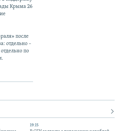
Рады Крыма 26
кие
враля» после
а: отдельно –
 отдельно по
и.
19:15