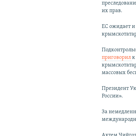
преследовани
их прав.
ЕС ожидает и
крымскотатар
Подконтрольн
приговорил
к
крымскотатар
массовых бесп
Президент У
России».
За немедленн
международны
Ахтем Чийгоз