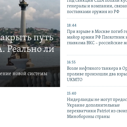
Под санкции США попали ку
генералы и компании, связа
поставками оружия из РФ
18:44
При взрыве в Москве погиб г
закрыть путь
майор армии РФ Плохотнюк и
главкома ВКС – российские 
. Реально ли
16:55
Возле нефтяного танкера в 
ление новой системы
проливе произошли два взры
UKMTO
15:40
Нидерланды не могут предос
Украине дополнительные
перехватчики Patriot из своих
Минобороны страны