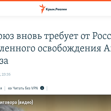
оюз вновь требует от Рос
ленного освобождения А
за
, 23:35
ся
Читать без VPN
иговора (видео)