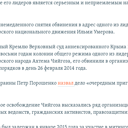
е его лидеров является серьезным и неприемлемым 
 немедленного снятия обвинения в адрес одного из ли
ского национального движения Ильми Умерова.
ый Кремлю Верховный суд аннексированного Крыма 1
 восьми годам колонии общего режима одного из лиде
ского народа Ахтема Чийгоза, его обвинили в органи
орядков в день 26 февраля 2014 года.
краины Петр Порошенко
назвал
дело «очередным при
ое освобождение Чийгоза высказались ряд организац
х ведомств, гражданских активистов, правозащитни
 был задержан в январе 2015 года за участие в митинг