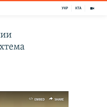
УКР
КТА
сии
хтема
EMBED
SHARE