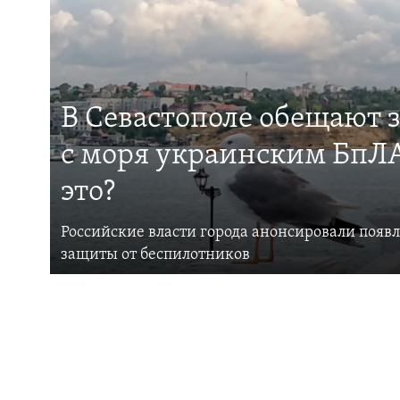
В Севастополе обещают 
с моря украинским БпЛА
это?
Российские власти города анонсировали появ
защиты от беспилотников