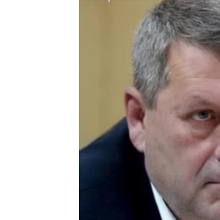
ПОБЕДИТЕЛЕЙ НЕ СУДЯТ?
КРЫМ.НЕПОКОРЕННЫЙ
ELIFBE
УКРАИНСКАЯ ПРОБЛЕМА КРЫМА