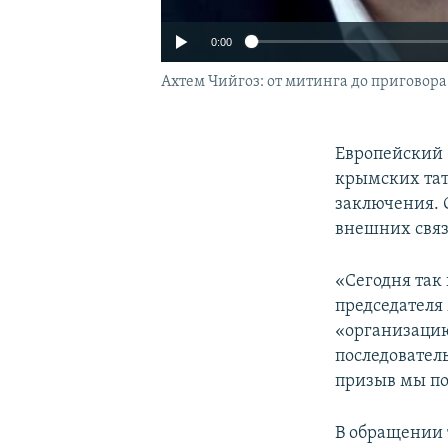
0:00
Ахтем Чийгоз: от митинга до приговора
Европейский 
крымских тат
заключения. 
внешних связе
«Сегодня так
председателя
«организацию
последователь
призыв мы по
В обращении 