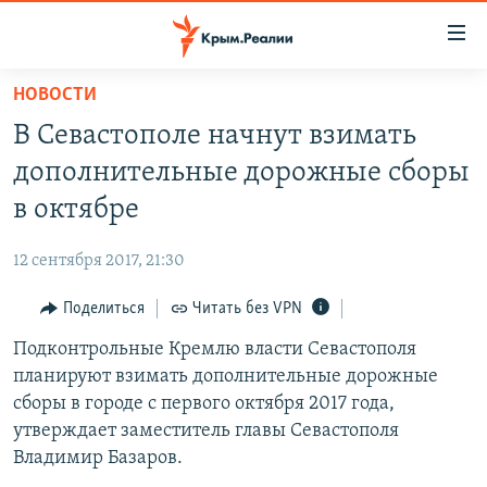
Доступность
ссылки
Вернуться
НОВОСТИ
к
НОВОСТИ
В Севастополе начнут взимать
основному
СПЕЦПРОЕКТЫ
содержанию
дополнительные дорожные сборы
ВОДА
Вернутся
ГРУЗ 200
в октябре
к
ИСТОРИЯ
КАРТА ВОЕННЫХ ОБЪЕКТОВ КРЫМА
главной
12 сентября 2017, 21:30
ЕЩЕ
11 ЛЕТ ОККУПАЦИИ КРЫМА. 11 ИСТОРИЙ СОПРОТИВЛЕНИЯ
навигации
Вернутся
Поделиться
Читать без VPN
РАДІО СВОБОДА
ИНТЕРАКТИВ
к
Подконтрольные Кремлю власти Севастополя
КАК ОБОЙТИ БЛОКИРОВКУ
ИНФОГРАФИКА
поиску
планируют взимать дополнительные дорожные
ТЕЛЕПРОЕКТ КРЫМ.РЕАЛИИ
сборы в городе с первого октября 2017 года,
Українською
утверждает заместитель главы Севастополя
СОВЕТЫ ПРАВОЗАЩИТНИКОВ
Qırımtatar
Владимир Базаров.
ПРОПАВШИЕ БЕЗ ВЕСТИ