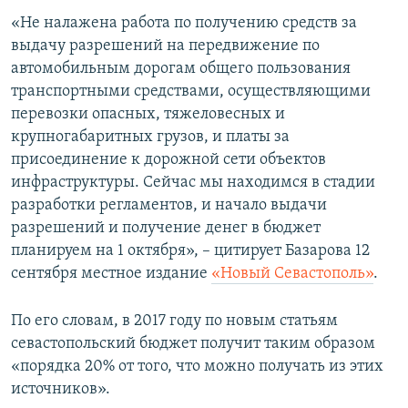
ПРИСОЕДИНЯЙТЕСЬ!
ПОБЕДИТЕЛЕЙ НЕ СУДЯТ?
«Не налажена работа по получению средств за
выдачу разрешений на передвижение по
КРЫМ.НЕПОКОРЕННЫЙ
автомобильным дорогам общего пользования
ELIFBE
транспортными средствами, осуществляющими
перевозки опасных, тяжеловесных и
УКРАИНСКАЯ ПРОБЛЕМА КРЫМА
крупногабаритных грузов, и платы за
Все сайты RFE/RL
присоединение к дорожной сети объектов
инфраструктуры. Сейчас мы находимся в стадии
разработки регламентов, и начало выдачи
разрешений и получение денег в бюджет
планируем на 1 октября», – цитирует Базарова 12
сентября местное издание
«Новый Севастополь»
.
По его словам, в 2017 году по новым статьям
севастопольский бюджет получит таким образом
«порядка 20% от того, что можно получать из этих
источников».