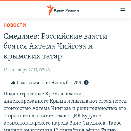
Доступность
ссылки
Вернуться
НОВОСТИ
к
НОВОСТИ
Смедляев: Российские власти
основному
СПЕЦПРОЕКТЫ
содержанию
боятся Ахтема Чийгоза и
ВОДА
Вернутся
ГРУЗ 200
крымских татар
к
ИСТОРИЯ
КАРТА ВОЕННЫХ ОБЪЕКТОВ КРЫМА
главной
13 сентября 2017, 07:43
ЕЩЕ
11 ЛЕТ ОККУПАЦИИ КРЫМА. 11 ИСТОРИЙ СОПРОТИВЛЕНИЯ
навигации
Вернутся
Поделиться
Читать без VPN
РАДІО СВОБОДА
ИНТЕРАКТИВ
к
Подконтрольные Кремлю власти
КАК ОБОЙТИ БЛОКИРОВКУ
ИНФОГРАФИКА
поиску
аннексированного Крыма испытывают страх перед
ТЕЛЕПРОЕКТ КРЫМ.РЕАЛИИ
стойкостью Ахтема Чийгоза и решительностью его
Українською
сторонников, считает глава ЦИК Курултая
СОВЕТЫ ПРАВОЗАЩИТНИКОВ
Qırımtatar
крымскотатарского народа Заир Смедляев. Такое
ПРОПАВШИЕ БЕЗ ВЕСТИ
мнение он высказал 12 сентября в эфире
Радио