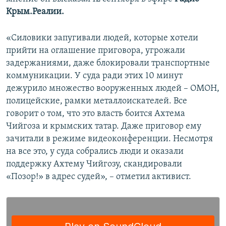
ПРИСОЕДИНЯЙТЕСЬ!
ПОБЕДИТЕЛЕЙ НЕ СУДЯТ?
Крым.Реалии.
КРЫМ.НЕПОКОРЕННЫЙ
«Силовики запугивали людей, которые хотели
ELIFBE
прийти на оглашение приговора, угрожали
задержаниями, даже блокировали транспортные
УКРАИНСКАЯ ПРОБЛЕМА КРЫМА
коммуникации. У суда ради этих 10 минут
Все сайты RFE/RL
дежурило множество вооруженных людей – ОМОН,
полицейские, рамки металлоискателей. Все
говорит о том, что это власть боится Ахтема
Чийгоза и крымских татар. Даже приговор ему
зачитали в режиме видеоконференции. Несмотря
на все это, у суда собрались люди и оказали
поддержку Ахтему Чийгозу, скандировали
«Позор!» в адрес судей», – отметил активист.