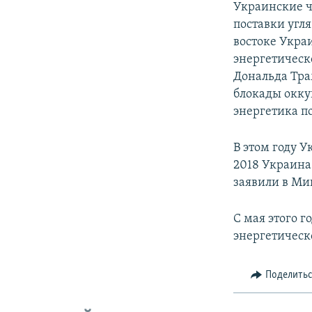
Украинские ч
поставки угля
востоке Укра
энергетическо
Дональда Тра
блокады окку
энергетика п
В этом году 
2018 Украина
заявили в Ми
С мая этого 
энергетическо
Поделить