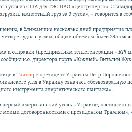
ого угля из США для ТЭС ПАО «Центрэнерго». Стивид
грузить импортный груз за 3 суток», – говорится в со
бщению, в ближайшие несколько дней предприятие пл
 четыре судна с углем, общим объемом более 295 тыся
ма и отправки (предприятиям теплогенерации –
КР
) 
 сообщил и.о. директора порта «Южный» Виталий Жук
анице в
Твиттере
президент Украины Петр Порошенко з
риканского угля в Украину означает «безвозвратную п
дного инструмента энергетического шантажа».
 первый американский уголь в Украине, поставленны
 с моими договоренностями с президентом Трампом», 