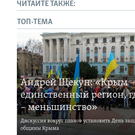
ЧИТАЙТЕ ТАКЖЕ:
ТОП-ТЕМА
Андрей Щекун: «Крым –
единственный регион, 
– меньшинство»
Дискуссия вокруг планов установить День за
общины Крыма