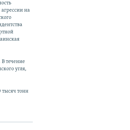
ность
 агрессии на
ского
зидентства
ортной
раинская
 В течение
ского угля,
0 тысяч тонн