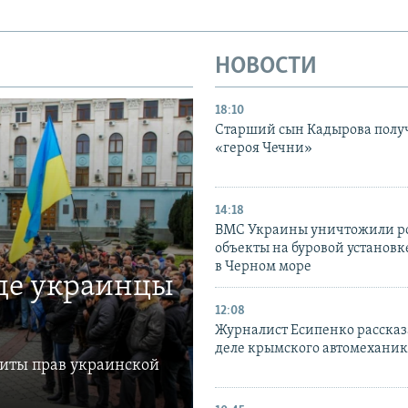
НОВОСТИ
18:10
Старший сын Кадырова полу
«героя Чечни»
14:18
ВМС Украины уничтожили р
объекты на буровой установ
в Черном море
где украинцы
12:08
Журналист Есипенко рассказ
деле крымского автомехани
щиты прав украинской