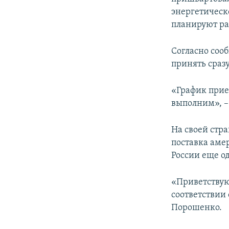
ПОБЕДИТЕЛЕЙ НЕ СУДЯТ?
энергетическ
КРЫМ.НЕПОКОРЕННЫЙ
планируют раз
ELIFBE
Согласно соо
УКРАИНСКАЯ ПРОБЛЕМА КРЫМА
принять сразу
«График прие
выполним», –
На своей стр
поставка аме
России еще о
«Приветствую
соответствии
Порошенко.