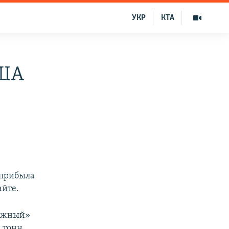
УКР
КТА
США
 прибыла
айте.
«Южный»
и тонн