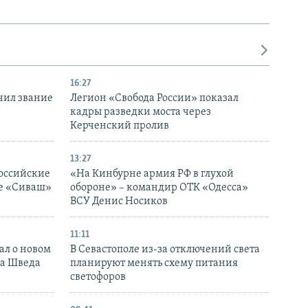
16:27
чил звание
Легион «Свобода России» показал
кадры разведки моста через
Керченский пролив
13:27
оссийские
«На Кинбурне армия РФ в глухой
ке «Сиваш»
обороне» – командир ОТК «Одесса»
ВСУ Денис Носиков
11:11
ал о новом
В Севастополе из-за отключений света
ка Шведа
планируют менять схему питания
светофоров