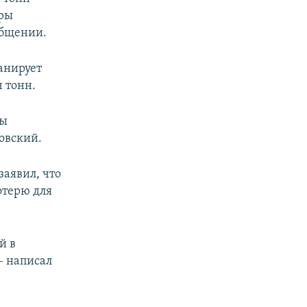
оры
общении.
анирует
ч тонн.
мы
овский.
аявил, что
отерю для
й в
– написал