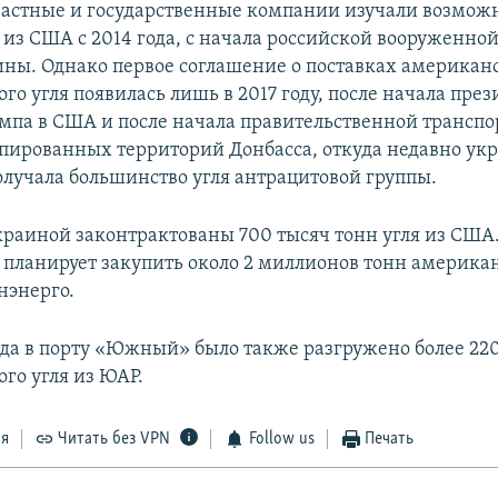
астные и государственные компании изучали возмож
 из США с 2014 года, с начала российской вооруженной
ины. Однако первое соглашение о поставках американ
го угля появилась лишь в 2017 году, после начала пре
мпа в США и после начала правительственной трансп
пированных территорий Донбасса, откуда недавно ук
олучала большинство угля антрацитовой группы.
Украиной законтрактованы 700 тысяч тонн угля из США.
 планирует закупить около 2 миллионов тонн американ
нэнерго.
года в порту «Южный» было также разгружено более 22
го угля из ЮАР.
ся
Читать без VPN
Follow us
Печать