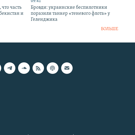
09:41
 что часть
Бровди: украинские беспилотники
збекистан и
поразили танкер «теневого флота» у
Геленджика
БОЛЬШЕ