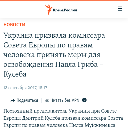
Доступность
ссылки
Вернуться
НОВОСТИ
к
НОВОСТИ
Украина призвала комиссара
основному
СПЕЦПРОЕКТЫ
содержанию
Совета Европы по правам
ВОДА
Вернутся
ГРУЗ 200
человека принять меры для
к
ИСТОРИЯ
КАРТА ВОЕННЫХ ОБЪЕКТОВ КРЫМА
освобождения Павла Гриба –
главной
ЕЩЕ
11 ЛЕТ ОККУПАЦИИ КРЫМА. 11 ИСТОРИЙ СОПРОТИВЛЕНИЯ
навигации
Кулеба
Вернутся
РАДІО СВОБОДА
ИНТЕРАКТИВ
к
13 сентября 2017, 15:17
КАК ОБОЙТИ БЛОКИРОВКУ
ИНФОГРАФИКА
поиску
Поделиться
Читать без VPN
ТЕЛЕПРОЕКТ КРЫМ.РЕАЛИИ
Українською
Постоянный представитель Украины при Совете
СОВЕТЫ ПРАВОЗАЩИТНИКОВ
Qırımtatar
Европы Дмитрий Кулеба призвал комиссара Совета
ПРОПАВШИЕ БЕЗ ВЕСТИ
Европы по правам человека Нилса Муйжниекса