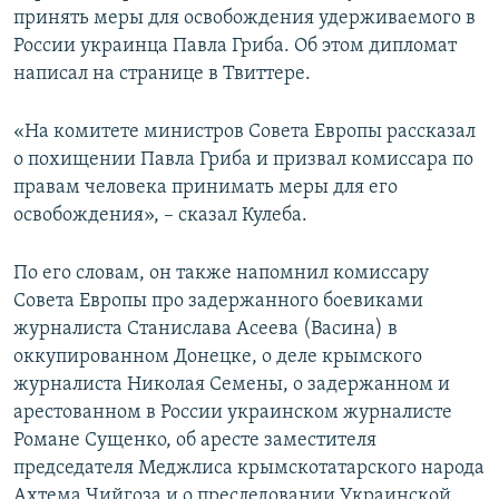
принять меры для освобождения удерживаемого в
ПРИСОЕДИНЯЙТЕСЬ!
ПОБЕДИТЕЛЕЙ НЕ СУДЯТ?
России украинца Павла Гриба. Об этом дипломат
КРЫМ.НЕПОКОРЕННЫЙ
написал на странице в Твиттере.
ELIFBE
«На комитете министров Совета Европы рассказал
УКРАИНСКАЯ ПРОБЛЕМА КРЫМА
о похищении Павла Гриба и призвал комиссара по
Все сайты RFE/RL
правам человека принимать меры для его
освобождения», – сказал Кулеба.
По его словам, он также напомнил комиссару
Совета Европы про задержанного боевиками
журналиста Станислава Асеева (Васина) в
оккупированном Донецке, о деле крымского
журналиста Николая Семены, о задержанном и
арестованном в России украинском журналисте
Романе Сущенко, об аресте заместителя
председателя Меджлиса крымскотатарского народа
Ахтема Чийгоза и о преследовании Украинской