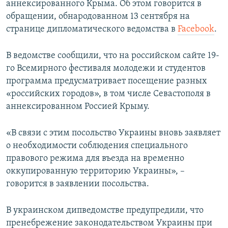
аннексированного Крыма. Об этом говорится в
ПРИСОЕДИНЯЙТЕСЬ!
ПОБЕДИТЕЛЕЙ НЕ СУДЯТ?
обращении, обнародованном 13 сентября на
КРЫМ.НЕПОКОРЕННЫЙ
странице дипломатического ведомства в
Facebook
.
ELIFBE
В ведомстве сообщили, что на российском сайте 19-
УКРАИНСКАЯ ПРОБЛЕМА КРЫМА
го Всемирного фестиваля молодежи и студентов
Все сайты RFE/RL
программа предусматривает посещение разных
«российских городов», в том числе Севастополя в
аннексированном Россией Крыму.
«В связи с этим посольство Украины вновь заявляет
о необходимости соблюдения специального
правового режима для въезда на временно
оккупированную территорию Украины», –
говорится в заявлении посольства.
В украинском дипведомстве предупредили, что
пренебрежение законодательством Украины при