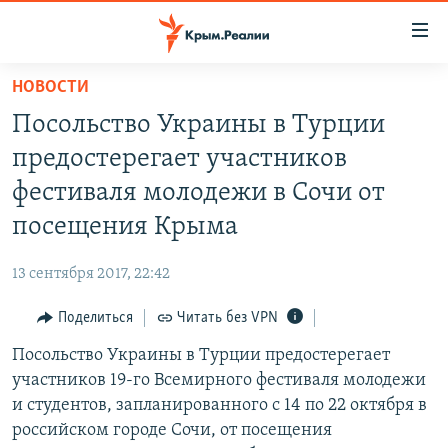
Доступность
ссылки
Вернуться
НОВОСТИ
к
НОВОСТИ
Посольство Украины в Турции
основному
СПЕЦПРОЕКТЫ
содержанию
предостерегает участников
ВОДА
Вернутся
ГРУЗ 200
фестиваля молодежи в Сочи от
к
ИСТОРИЯ
КАРТА ВОЕННЫХ ОБЪЕКТОВ КРЫМА
посещения Крыма
главной
ЕЩЕ
11 ЛЕТ ОККУПАЦИИ КРЫМА. 11 ИСТОРИЙ СОПРОТИВЛЕНИЯ
навигации
13 сентября 2017, 22:42
Вернутся
РАДІО СВОБОДА
ИНТЕРАКТИВ
к
Поделиться
Читать без VPN
КАК ОБОЙТИ БЛОКИРОВКУ
ИНФОГРАФИКА
поиску
Посольство Украины в Турции предостерегает
ТЕЛЕПРОЕКТ КРЫМ.РЕАЛИИ
Українською
участников 19-го Всемирного фестиваля молодежи
СОВЕТЫ ПРАВОЗАЩИТНИКОВ
и студентов, запланированного с 14 по 22 октября в
Qırımtatar
российском городе Сочи, от посещения
ПРОПАВШИЕ БЕЗ ВЕСТИ