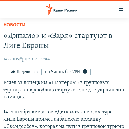
Доступность
ссылки
Вернуться
НОВОСТИ
к
НОВОСТИ
«Динамо» и «Заря» стартуют в
основному
СПЕЦПРОЕКТЫ
содержанию
Лиге Европы
ВОДА
Вернутся
ГРУЗ 200
к
14 сентября 2017, 09:44
ИСТОРИЯ
КАРТА ВОЕННЫХ ОБЪЕКТОВ КРЫМА
главной
ЕЩЕ
Поделиться
Читать без VPN
11 ЛЕТ ОККУПАЦИИ КРЫМА. 11 ИСТОРИЙ СОПРОТИВЛЕНИЯ
навигации
Вернутся
РАДІО СВОБОДА
Вслед за донецким «Шахтером» в групповых
ИНТЕРАКТИВ
к
турнирах еврокубков стартуют еще две украинские
КАК ОБОЙТИ БЛОКИРОВКУ
ИНФОГРАФИКА
поиску
команды.
ТЕЛЕПРОЕКТ КРЫМ.РЕАЛИИ
Українською
14 сентября киевское «Динамо» в первом туре
СОВЕТЫ ПРАВОЗАЩИТНИКОВ
Qırımtatar
Лиги Европы примет албанскую команду
ПРОПАВШИЕ БЕЗ ВЕСТИ
«Скендербеу», которая на пути в групповой турнир