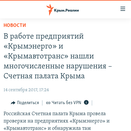
Доступность
ссылки
Вернуться
НОВОСТИ
к
НОВОСТИ
В работе предприятий
основному
СПЕЦПРОЕКТЫ
содержанию
«Крымэнерго» и
ВОДА
Вернутся
ГРУЗ 200
«Крымавтотранс» нашли
к
ИСТОРИЯ
КАРТА ВОЕННЫХ ОБЪЕКТОВ КРЫМА
многочисленные нарушения –
главной
ЕЩЕ
11 ЛЕТ ОККУПАЦИИ КРЫМА. 11 ИСТОРИЙ СОПРОТИВЛЕНИЯ
навигации
Счетная палата Крыма
Вернутся
РАДІО СВОБОДА
ИНТЕРАКТИВ
к
14 сентября 2017, 17:24
КАК ОБОЙТИ БЛОКИРОВКУ
ИНФОГРАФИКА
поиску
Поделиться
Читать без VPN
ТЕЛЕПРОЕКТ КРЫМ.РЕАЛИИ
Українською
Российская Счетная палата Крыма провела
СОВЕТЫ ПРАВОЗАЩИТНИКОВ
Qırımtatar
проверки на предприятиях «Крымэнерго» и
ПРОПАВШИЕ БЕЗ ВЕСТИ
«Крымавтотранс» и обнаружила там