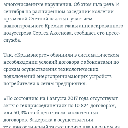
многочисленные нарушения. Об этом шла речь 14
ПРИСОЕДИНЯЙТЕСЬ!
ПОБЕДИТЕЛЕЙ НЕ СУДЯТ?
сентября на расширенном заседании коллегии
КРЫМ.НЕПОКОРЕННЫЙ
крымской Счетной палаты с участием
подконтрольного Кремлю главы аннексированного
ELIFBE
полуострова Сергея Аксенова, сообщает его пресс-
УКРАИНСКАЯ ПРОБЛЕМА КРЫМА
служба.
Все сайты RFE/RL
Так, «Крымэнерго» обвинили в систематическом
несоблюдении условий договора с абонентами по
срокам осуществления технологических
подключений энергопринимающих устройств
потребителей к сетям предприятия.
«По состоянию на 1 августа 2017 года отсутствуют
акты о техприсоединениях по 10 824 договорам,
или 50,3% от общего числа заключенных
договоров. Задержка в осуществлении
техприсоединений также произошла на одном из