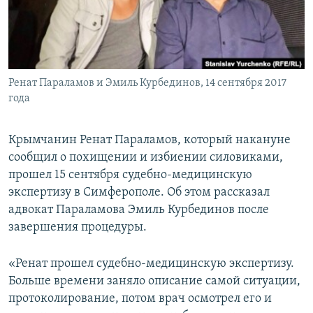
ПРИСОЕДИНЯЙТЕСЬ!
ПОБЕДИТЕЛЕЙ НЕ СУДЯТ?
КРЫМ.НЕПОКОРЕННЫЙ
ELIFBE
Ренат Параламов и Эмиль Курбединов, 14 сентября 2017
УКРАИНСКАЯ ПРОБЛЕМА КРЫМА
года
Все сайты RFE/RL
Крымчанин Ренат Параламов, который накануне
сообщил о похищении и избиении силовиками,
прошел 15 сентября судебно-медицинскую
экспертизу в Симферополе. Об этом рассказал
адвокат Параламова Эмиль Курбединов после
завершения процедуры.
«Ренат прошел судебно-медицинскую экспертизу.
Больше времени заняло описание самой ситуации,
протоколирование, потом врач осмотрел его и