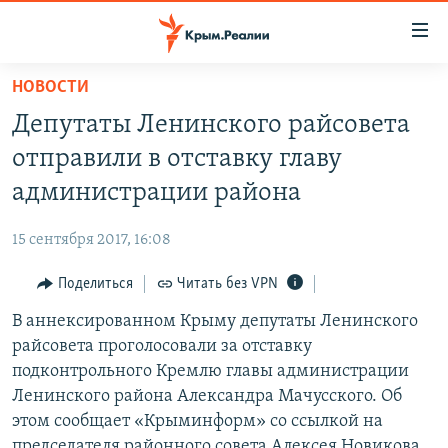
Доступность
ссылки
Вернуться
НОВОСТИ
к
НОВОСТИ
Депутаты Ленинского райсовета
основному
СПЕЦПРОЕКТЫ
содержанию
отправили в отставку главу
ВОДА
Вернутся
ГРУЗ 200
администрации района
к
ИСТОРИЯ
КАРТА ВОЕННЫХ ОБЪЕКТОВ КРЫМА
главной
15 сентября 2017, 16:08
ЕЩЕ
11 ЛЕТ ОККУПАЦИИ КРЫМА. 11 ИСТОРИЙ СОПРОТИВЛЕНИЯ
навигации
Вернутся
Поделиться
Читать без VPN
РАДІО СВОБОДА
ИНТЕРАКТИВ
к
В аннексированном Крыму депутаты Ленинского
КАК ОБОЙТИ БЛОКИРОВКУ
ИНФОГРАФИКА
поиску
райсовета проголосовали за отставку
ТЕЛЕПРОЕКТ КРЫМ.РЕАЛИИ
подконтрольного Кремлю главы администрации
Українською
Ленинского района Александра Мачусского. Об
СОВЕТЫ ПРАВОЗАЩИТНИКОВ
Qırımtatar
этом сообщает «Крыминформ» со ссылкой на
ПРОПАВШИЕ БЕЗ ВЕСТИ
председателя районного совета Алексея Новикова.