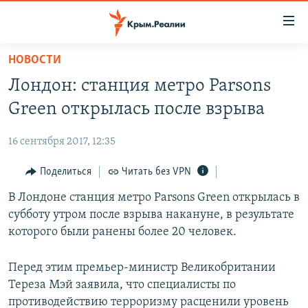
Доступность
ссылки
Вернуться
НОВОСТИ
к
НОВОСТИ
Лондон: станция метро Parsons
основному
СПЕЦПРОЕКТЫ
содержанию
Green открылась после взрыва
ВОДА
Вернутся
ГРУЗ 200
к
16 сентября 2017, 12:35
ИСТОРИЯ
КАРТА ВОЕННЫХ ОБЪЕКТОВ КРЫМА
главной
ЕЩЕ
Поделиться
Читать без VPN
11 ЛЕТ ОККУПАЦИИ КРЫМА. 11 ИСТОРИЙ СОПРОТИВЛЕНИЯ
навигации
Вернутся
РАДІО СВОБОДА
В Лондоне станция метро Parsons Green открылась в
ИНТЕРАКТИВ
к
субботу утром после взрыва накануне, в результате
КАК ОБОЙТИ БЛОКИРОВКУ
ИНФОГРАФИКА
поиску
которого были ранены более 20 человек.
ТЕЛЕПРОЕКТ КРЫМ.РЕАЛИИ
Українською
Перед этим премьер-министр Великобритании
СОВЕТЫ ПРАВОЗАЩИТНИКОВ
Qırımtatar
Тереза Мэй заявила, что специалисты по
ПРОПАВШИЕ БЕЗ ВЕСТИ
противодействию терроризму расценили уровень