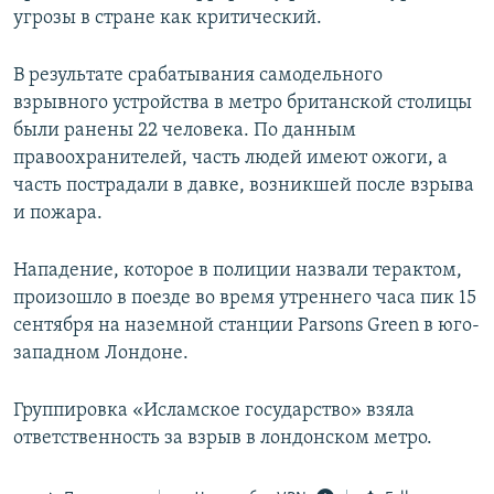
угрозы в стране как критический.
ПРИСОЕДИНЯЙТЕСЬ!
ПОБЕДИТЕЛЕЙ НЕ СУДЯТ?
КРЫМ.НЕПОКОРЕННЫЙ
В результате срабатывания самодельного
ELIFBE
взрывного устройства в метро британской столицы
были ранены 22 человека. По данным
УКРАИНСКАЯ ПРОБЛЕМА КРЫМА
правоохранителей, часть людей имеют ожоги, а
Все сайты RFE/RL
часть пострадали в давке, возникшей после взрыва
и пожара.
Нападение, которое в полиции назвали терактом,
произошло в поезде во время утреннего часа пик 15
сентября на наземной станции Parsons Green в юго-
западном Лондоне.
Группировка «Исламское государство» взяла
ответственность за взрыв в лондонском метро.