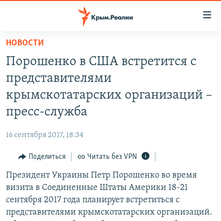
Доступность
ссылки
Вернуться
НОВОСТИ
к
НОВОСТИ
Порошенко в США встретится с
основному
СПЕЦПРОЕКТЫ
содержанию
представителями
ВОДА
Вернутся
ГРУЗ 200
крымскотатарских организаций –
к
ИСТОРИЯ
КАРТА ВОЕННЫХ ОБЪЕКТОВ КРЫМА
пресс-служба
главной
ЕЩЕ
11 ЛЕТ ОККУПАЦИИ КРЫМА. 11 ИСТОРИЙ СОПРОТИВЛЕНИЯ
навигации
16 сентября 2017, 18:34
Вернутся
РАДІО СВОБОДА
ИНТЕРАКТИВ
к
Поделиться
Читать без VPN
КАК ОБОЙТИ БЛОКИРОВКУ
ИНФОГРАФИКА
поиску
Президент Украины Петр Порошенко во время
ТЕЛЕПРОЕКТ КРЫМ.РЕАЛИИ
Українською
визита в Соединенные Штаты Америки 18-21
СОВЕТЫ ПРАВОЗАЩИТНИКОВ
сентября 2017 года планирует встретиться с
Qırımtatar
представителями крымскотатарских организаций.
ПРОПАВШИЕ БЕЗ ВЕСТИ