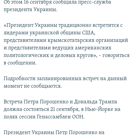
Об этом 16 сентября сообщила пресс-служба
ПРИСОЕДИНЯЙТЕСЬ!
ПОБЕДИТЕЛЕЙ НЕ СУДЯТ?
президента Украины.
КРЫМ.НЕПОКОРЕННЫЙ
«Президент Украины традиционно встретится с
ELIFBE
лидерами украинской общины США,
УКРАИНСКАЯ ПРОБЛЕМА КРЫМА
представителями крымскотатарских организаций
Все сайты RFE/RL
и представителями ведущих американских
политологических и деловых кругов», – говориться
в сообщении.
Подробности запланированных встреч на данный
момент не сообщаются.
Встреча Петра Порошенко и Дональда Трампа
должна состояться 21 сентября, в Нью-Йорке на
полях сессии Генассамблеи ООН.
Президент Украины Петр Порошенко на