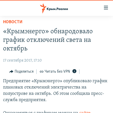
Доступность
ссылки
Вернуться
НОВОСТИ
к
НОВОСТИ
«Крымэнерго» обнародовало
основному
СПЕЦПРОЕКТЫ
содержанию
график отключений света на
ВОДА
Вернутся
ГРУЗ 200
октябрь
к
ИСТОРИЯ
КАРТА ВОЕННЫХ ОБЪЕКТОВ КРЫМА
главной
17 сентября 2017, 17:10
ЕЩЕ
11 ЛЕТ ОККУПАЦИИ КРЫМА. 11 ИСТОРИЙ СОПРОТИВЛЕНИЯ
навигации
Вернутся
Поделиться
Читать без VPN
РАДІО СВОБОДА
ИНТЕРАКТИВ
к
Предприятие «Крымэнерго» опубликовало график
КАК ОБОЙТИ БЛОКИРОВКУ
ИНФОГРАФИКА
поиску
плановых отключений электричества на
ТЕЛЕПРОЕКТ КРЫМ.РЕАЛИИ
полуострове на октябрь. Об этом сообщила пресс-
Українською
служба предприятия.
СОВЕТЫ ПРАВОЗАЩИТНИКОВ
Qırımtatar
ПРОПАВШИЕ БЕЗ ВЕСТИ