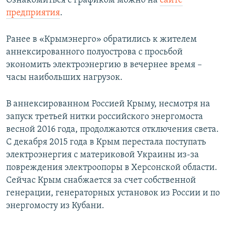
Ознакомиться с графиком можно на
сайте
ПРИСОЕДИНЯЙТЕСЬ!
ПОБЕДИТЕЛЕЙ НЕ СУДЯТ?
предприятия
.
КРЫМ.НЕПОКОРЕННЫЙ
Ранее в «Крымэнерго» обратились к жителем
ELIFBE
аннексированного полуострова с просьбой
экономить электроэнергию в вечернее время –
УКРАИНСКАЯ ПРОБЛЕМА КРЫМА
часы наибольших нагрузок.
Все сайты RFE/RL
В аннексированном Россией Крыму, несмотря на
запуск третьей нитки российского энергомоста
весной 2016 года, продолжаются отключения света.
С декабря 2015 года в Крым перестала поступать
электроэнергия с материковой Украины из-за
повреждения электроопоры в Херсонской области.
Сейчас Крым снабжается за счет собственной
генерации, генераторных установок из России и по
энергомосту из Кубани.