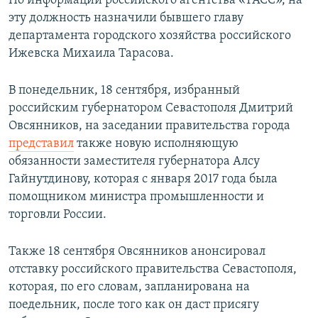
По информации российского агентства «ТАСС», на
ПРИСОЕДИНЯЙТЕСЬ!
ПОБЕДИТЕЛЕЙ НЕ СУДЯТ?
эту должность назначили бывшего главу
департамента городского хозяйства российского
КРЫМ.НЕПОКОРЕННЫЙ
Ижевска Михаила Тарасова.
ELIFBE
В понедельник, 18 сентября, избранный
УКРАИНСКАЯ ПРОБЛЕМА КРЫМА
российским губернатором Севастополя Дмитрий
Все сайты RFE/RL
Овсянников, на заседании правительства города
представил
также новую исполняющую
обязанности заместителя губернатора Алсу
Гайнутдинову, которая с января 2017 года была
помощником министра промышленности и
торговли России.
Также 18 сентября Овсянников анонсировал
отставку российского правительства Севастополя,
которая, по его словам, запланирована на
поедельник, после того как он даст присягу