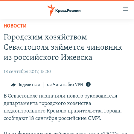
Доступность
ссылки
Вернуться
НОВОСТИ
к
НОВОСТИ
Городским хозяйством
основному
СПЕЦПРОЕКТЫ
содержанию
Севастополя займется чиновник
ВОДА
Вернутся
ГРУЗ 200
из российского Ижевска
к
ИСТОРИЯ
КАРТА ВОЕННЫХ ОБЪЕКТОВ КРЫМА
главной
18 сентября 2017, 15:30
ЕЩЕ
11 ЛЕТ ОККУПАЦИИ КРЫМА. 11 ИСТОРИЙ СОПРОТИВЛЕНИЯ
навигации
Вернутся
Поделиться
Читать без VPN
РАДІО СВОБОДА
ИНТЕРАКТИВ
к
В Севастополе назначили нового руководителя
КАК ОБОЙТИ БЛОКИРОВКУ
ИНФОГРАФИКА
поиску
департамента городского хозяйства
ТЕЛЕПРОЕКТ КРЫМ.РЕАЛИИ
подконтрольного Кремлю правительства города,
Українською
сообщают 18 сентября российские СМИ.
СОВЕТЫ ПРАВОЗАЩИТНИКОВ
Qırımtatar
ПРОПАВШИЕ БЕЗ ВЕСТИ