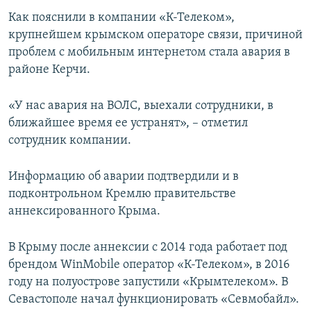
ПРИСОЕДИНЯЙТЕСЬ!
ПОБЕДИТЕЛЕЙ НЕ СУДЯТ?
Как пояснили в компании «К-Телеком»,
крупнейшем крымском операторе связи, причиной
КРЫМ.НЕПОКОРЕННЫЙ
проблем с мобильным интернетом стала авария в
ELIFBE
районе Керчи.
УКРАИНСКАЯ ПРОБЛЕМА КРЫМА
«У нас авария на ВОЛС, выехали сотрудники, в
Все сайты RFE/RL
ближайшее время ее устранят», – отметил
сотрудник компании.
Информацию об аварии подтвердили и в
подконтрольном Кремлю правительстве
аннексированного Крыма.
В Крыму после аннексии с 2014 года работает под
брендом WinMobile оператор «К-Телеком», в 2016
году на полуострове запустили «Крымтелеком». В
Севастополе начал функционировать «Севмобайл».