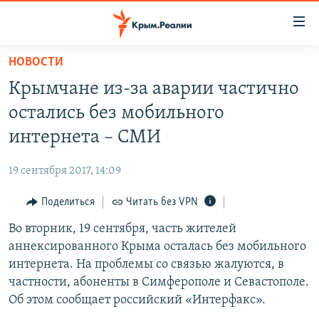
Доступность
ссылки
Вернуться
НОВОСТИ
к
НОВОСТИ
Крымчане из-за аварии частично
основному
СПЕЦПРОЕКТЫ
содержанию
остались без мобильного
ВОДА
Вернутся
ГРУЗ 200
интернета – СМИ
к
ИСТОРИЯ
КАРТА ВОЕННЫХ ОБЪЕКТОВ КРЫМА
главной
19 сентября 2017, 14:09
ЕЩЕ
11 ЛЕТ ОККУПАЦИИ КРЫМА. 11 ИСТОРИЙ СОПРОТИВЛЕНИЯ
навигации
Вернутся
Поделиться
Читать без VPN
РАДІО СВОБОДА
ИНТЕРАКТИВ
к
Во вторник, 19 сентября, часть жителей
КАК ОБОЙТИ БЛОКИРОВКУ
ИНФОГРАФИКА
поиску
аннексированного Крыма осталась без мобильного
ТЕЛЕПРОЕКТ КРЫМ.РЕАЛИИ
интернета. На проблемы со связью жалуются, в
Українською
частности, абоненты в Симферополе и Севастополе.
СОВЕТЫ ПРАВОЗАЩИТНИКОВ
Qırımtatar
Об этом сообщает российский «Интерфакс».
ПРОПАВШИЕ БЕЗ ВЕСТИ