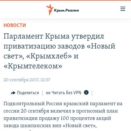
Доступность
ссылки
Вернуться
НОВОСТИ
к
НОВОСТИ
Парламент Крыма утвердил
основному
СПЕЦПРОЕКТЫ
содержанию
приватизацию заводов «Новый
ВОДА
Вернутся
ГРУЗ 200
свет», «Крымхлеб» и
к
ИСТОРИЯ
КАРТА ВОЕННЫХ ОБЪЕКТОВ КРЫМА
«Крымтелеком»
главной
ЕЩЕ
11 ЛЕТ ОККУПАЦИИ КРЫМА. 11 ИСТОРИЙ СОПРОТИВЛЕНИЯ
навигации
20 сентября 2017, 12:37
Вернутся
РАДІО СВОБОДА
ИНТЕРАКТИВ
к
Поделиться
Читать без VPN
КАК ОБОЙТИ БЛОКИРОВКУ
ИНФОГРАФИКА
поиску
Подконтрольный России крымский парламент на
ТЕЛЕПРОЕКТ КРЫМ.РЕАЛИИ
Українською
сессии 20 сентября включил в прогнозный план
СОВЕТЫ ПРАВОЗАЩИТНИКОВ
приватизации продажу 100 процентов акций
Qırımtatar
завода шампанских вин «Новый свет»,
ПРОПАВШИЕ БЕЗ ВЕСТИ