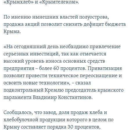
«Крымхлеб» и «Крымтелеком».
ПРИСОЕДИНЯЙТЕСЬ!
ПОБЕДИТЕЛЕЙ НЕ СУДЯТ?
КРЫМ.НЕПОКОРЕННЫЙ
По мнению нынешних властей полуострова,
продажа акций позволит снизить дефицит бюджета
ELIFBE
Крыма.
УКРАИНСКАЯ ПРОБЛЕМА КРЫМА
Все сайты RFE/RL
«На сегодняшний день необходимо привлечение
серьезных инвестиций, так как отмечается
высокий уровень износа основных средств
предприятия – более 60 процентов. Приватизация
позволит провести техническое переоснащение и
освоить новые технологии», – сказал
подконтрольный Кремлю председатель крымского
парламента Владимир Константинов.
Сообщалось, что завод, доля продаж хлеба и
хлебобулочной продукции которого в целом по
Крыму составляет порядка 30 процентов,