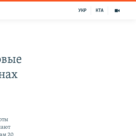
УКР
КТА
овые
онах
оты
чают
ам 20