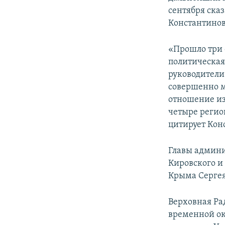
ПОБЕДИТЕЛЕЙ НЕ СУДЯТ?
сентября ска
КРЫМ.НЕПОКОРЕННЫЙ
Константинов
ELIFBE
«Прошло три 
УКРАИНСКАЯ ПРОБЛЕМА КРЫМА
политическая 
руководители 
совершенно м
отношение из
четыре регио
цитирует Кон
Главы админи
Кировского и
Крыма Сергея
Верховная Ра
временной ок