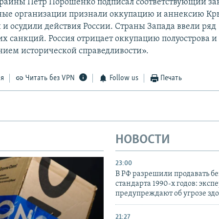
раины Петр Порошенко подписал соответствующий за
ые организации признали оккупацию и аннексию К
и осудили действия России. Страны Запада ввели ряд
х санкций. Россия отрицает оккупацию полуострова и 
нием исторической справедливости».
ся
Читать без VPN
Follow us
Печать
НОВОСТИ
23:00
В РФ разрешили продавать б
стандарта 1990-х годов: эксп
предупреждают об угрозе зд
21:27