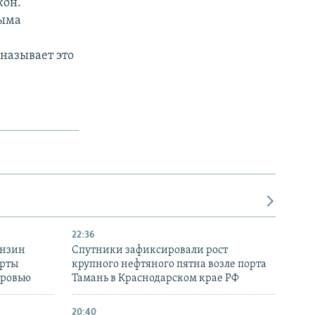
кон.
рыма
называет это
22:36
ензин
Спутники зафиксировали рост
ерты
крупного нефтяного пятна возле порта
оровью
Тамань в Краснодарском крае РФ
20:40