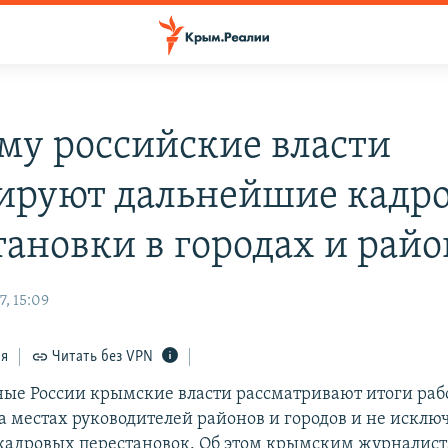
му российские власти
ируют дальнейшие кадр
тановки в городах и рай
, 15:09
ся
Читать без VPN
ые России крымские власти рассматривают итоги раб
а местах руководителей районов и городов и не исклю
адровых перестановок. Об этом крымским журналист