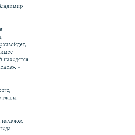
 Владимир
я
д
произойдет,
пимое
Р
) находятся
онов», –
ого,
о главы
а началом
 года