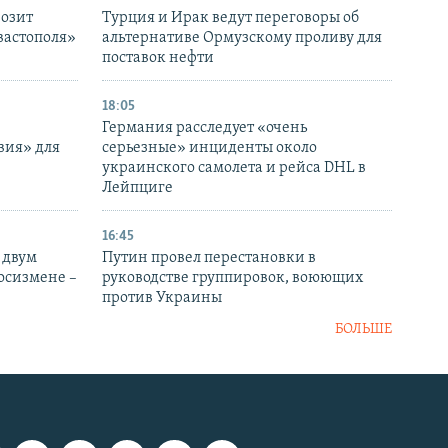
розит
Турция и Ирак ведут переговоры об
вастополя»
альтернативе Ормузскому проливу для
поставок нефти
18:05
Германия расследует «очень
вия» для
серьезные» инциденты около
украинского самолета и рейса DHL в
Лейпциге
16:45
 двум
Путин провел перестановки в
госизмене –
руководстве группировок, воюющих
против Украины
БОЛЬШЕ