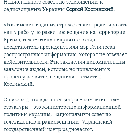
Национального совета по телевидению и
ПРИСОЕДИНЯЙТЕСЬ!
ПОБЕДИТЕЛЕЙ НЕ СУДЯТ?
радиовещанию Украины
Сергей Костинский
.
КРЫМ.НЕПОКОРЕННЫЙ
«Российские издания стремятся дискредитировать
ELIFBE
нашу работу по развитию вещания на территории
УКРАИНСКАЯ ПРОБЛЕМА КРЫМА
Крыма, и мне очень неприятно, когда
Все сайты RFE/RL
представитель президента или мэр Геническа
распространяют информацию, которая не отвечает
действительности. Эти заявления некомпетентны –
заявления людей, которые не привлечены к
процессу развития вещания», – отметил
Костинский.
Он указал, что в данном вопросе компетентные
структуры – это министерство информационной
политики Украины, Национальный совет по
телевидению и радиовещанию, Украинский
государственный центр радиочастот.