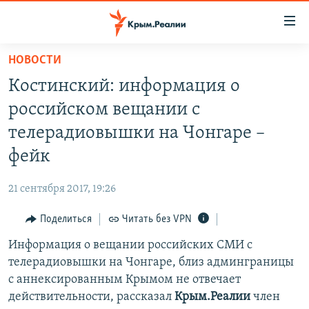
Доступность
ссылки
Вернуться
НОВОСТИ
к
НОВОСТИ
Костинский: информация о
основному
СПЕЦПРОЕКТЫ
содержанию
российском вещании с
ВОДА
Вернутся
ГРУЗ 200
телерадиовышки на Чонгаре –
к
ИСТОРИЯ
КАРТА ВОЕННЫХ ОБЪЕКТОВ КРЫМА
фейк
главной
ЕЩЕ
11 ЛЕТ ОККУПАЦИИ КРЫМА. 11 ИСТОРИЙ СОПРОТИВЛЕНИЯ
навигации
21 сентября 2017, 19:26
Вернутся
РАДІО СВОБОДА
ИНТЕРАКТИВ
к
Поделиться
Читать без VPN
КАК ОБОЙТИ БЛОКИРОВКУ
ИНФОГРАФИКА
поиску
Информация о вещании российских СМИ с
ТЕЛЕПРОЕКТ КРЫМ.РЕАЛИИ
Українською
телерадиовышки на Чонгаре, близ админграницы
СОВЕТЫ ПРАВОЗАЩИТНИКОВ
с аннексированным Крымом не отвечает
Qırımtatar
действительности, рассказал
Крым.Реалии
член
ПРОПАВШИЕ БЕЗ ВЕСТИ