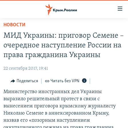
Доступность
ссылки
Вернуться
НОВОСТИ
к
НОВОСТИ
МИД Украины: приговор Семене –
основному
СПЕЦПРОЕКТЫ
содержанию
очередное наступление России на
ВОДА
Вернутся
ГРУЗ 200
права гражданина Украины
к
ИСТОРИЯ
КАРТА ВОЕННЫХ ОБЪЕКТОВ КРЫМА
главной
22 сентября 2017, 19:41
ЕЩЕ
11 ЛЕТ ОККУПАЦИИ КРЫМА. 11 ИСТОРИЙ СОПРОТИВЛЕНИЯ
навигации
Вернутся
Поделиться
Читать без VPN
РАДІО СВОБОДА
ИНТЕРАКТИВ
к
Министерство иностранных дел Украины
КАК ОБОЙТИ БЛОКИРОВКУ
ИНФОГРАФИКА
поиску
выразило решительный протест в связи с
ТЕЛЕПРОЕКТ КРЫМ.РЕАЛИИ
вынесением приговора крымскому журналисту
Українською
Николаю Семене в аннексированном Крыму,
СОВЕТЫ ПРАВОЗАЩИТНИКОВ
Qırımtatar
назвав его «позорным наступлением
ПРОПАВШИЕ БЕЗ ВЕСТИ
оккупационного режима на права гражданина