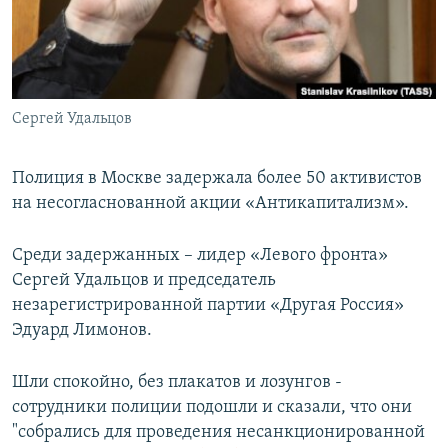
ПРИСОЕДИНЯЙТЕСЬ!
ПОБЕДИТЕЛЕЙ НЕ СУДЯТ?
КРЫМ.НЕПОКОРЕННЫЙ
ELIFBE
Сергей Удальцов
УКРАИНСКАЯ ПРОБЛЕМА КРЫМА
Все сайты RFE/RL
Полиция в Москве задержала более 50 активистов
на несогласнованной акции «Антикапитализм».
Среди задержанных – лидер «Левого фронта»
Сергей Удальцов и председатель
незарегистрированной партии «Другая Россия»
Эдуард Лимонов.
Шли спокойно, без плакатов и лозунгов -
сотрудники полиции подошли и сказали, что они
"собрались для проведения несанкционированной