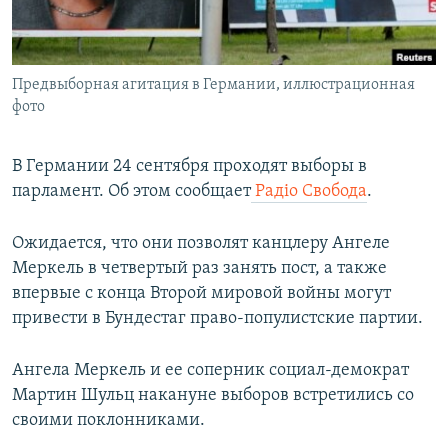
ПРИСОЕДИНЯЙТЕСЬ!
ПОБЕДИТЕЛЕЙ НЕ СУДЯТ?
КРЫМ.НЕПОКОРЕННЫЙ
Предвыборная агитация в Германии, иллюстрационная
ELIFBE
фото
УКРАИНСКАЯ ПРОБЛЕМА КРЫМА
Все сайты RFE/RL
В Гeрмании 24 сентября проходят выборы в
парламент. Об этом сообщает
Радіо Свобода
.
Ожидается, что они позволят канцлеру Ангеле
Меркель в четвертый раз занять пост, а также
впервые с конца Второй мировой войны могут
привести в Бундестаг право-популистские партии.
Ангела Меркель и ее соперник социал-демократ
Мартин Шульц накануне выборов встретились со
своими поклонниками.